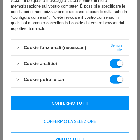
Accettando questo messaggio, acconsentite alla loro
memorizzazione sul vostro computer. È possibile specificare le
condizioni di memorizzazione o accesso cliccando sulla scheda
"Configura consensi". Potete revocare il vostro consenso in
qualsiasi momento cancellando i cookie dal vostro browser dal
rispettivo terminale.
Sempre
Cookie funzionali (necessari)
attivi
Cookie analitici
Cookie pubblicitari
DA SCARICARE
IMPORTANTI INFORMAZIONI SULLA SICUREZZA
CONFERMO TUTTI
CONFERMO LA SELEZIONE
RIFIUTO TUTTI