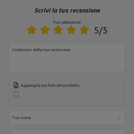
200
Città:
Starachowice
Scrivi la tua recensione
Paese:
Poland
MARBO Ulikowski
Indirizzo e-mail:
Produttore
Spółka Komandytowa
serwis@marbosport.eu
Tua valutazione:
Ente responsabile
MARBO Ulikowski
Indirizzo:
BOCZNA 41
5/5
Spółka Komandytowa
Codice postale:
27-
200
Città:
Starachowice
Paese:
Poland
Contenuto della tua recensione
Indirizzo e-mail:
serwis@marbosport.eu
Aggiungi la tua foto del prodotto:
Tuo nome