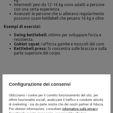
kg.
Intermedi: pesi da 12-16 kg sono adatti a persone
con una certa esperienza.
Avanzati: le persone che si allenano regolarmente
possono usare kettlebell che pesano 16 kg e oltre.
Esempi di esercizi:
Swing kettlebell:
ottimo per sviluppare forza e
resistenza.
Goblet squat:
rafforza gambe e muscoli del core.
Kettlebell press:
Si concentra sulle braccia e sulla
parte superiore del corpo.
Configurazione dei consensi
Utilizziamo i cookie per il corretto funzionamento del sito, per
offrire funzionalità sociali, analizzare il traffico e condurre attività
di marketing - sia da parte nostra che dei nostri partner di fiducia.
Per ulteriori informazioni, consultare
informativa sulla privacy
.