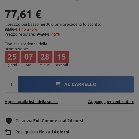
77,61 €
Il prezzo più basso nei 30 giorni precedenti lo sconto:
82,00 €
fino a -5%
Prezzo regolare:
91,31 €
-15%
Fino alla scadenza della
promozione:
25
07
28
14
giorni
ore
minuti
secondi
AL CARRELLO
Aggiungi alla lista della spesa
Aggiungi per confrontare
Garanzia
Full Commercial 24 mesi
Resi gratuiti fino a
14 giorni