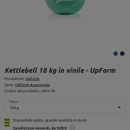
Kettlebell 18 kg in vinile - UpForm
Produttore:
UpForm
Serie:
UpForm Accessories
Codice del prodotto:
UFKV18
Peso:
18 kg
Disponibile subito, grande quantità in stock
Spedizione
venerdì
da 9,90 €