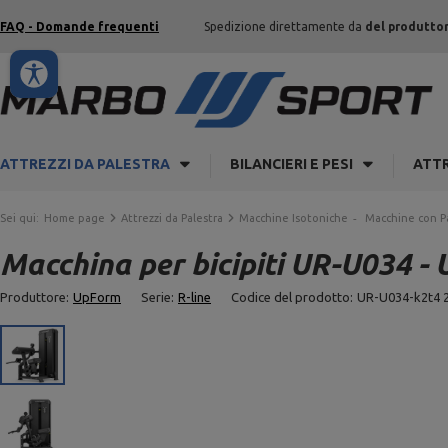
FAQ - Domande frequenti
Spedizione direttamente da
del produtto
ATTREZZI DA PALESTRA
BILANCIERI E PESI
ATTR
Sei qui:
Home page
Attrezzi da Palestra
Macchine Isotoniche
Macchine con P
Macchina per bicipiti UR-U034 -
Produttore:
UpForm
Serie:
R-line
Codice del prodotto:
UR-U034-k2t4 2