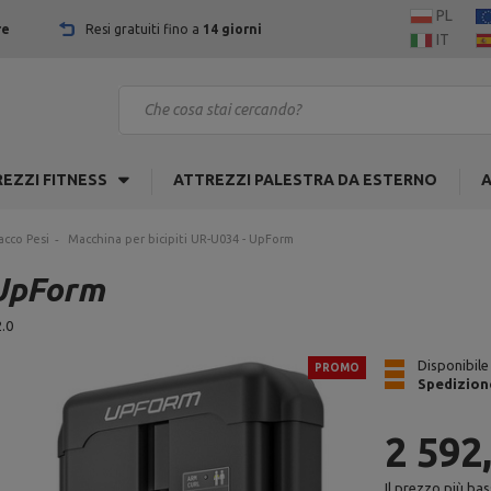
PL
re
Resi gratuiti fino a
14 giorni
IT
EZZI FITNESS
ATTREZZI PALESTRA DA ESTERNO
A
acco Pesi
Macchina per bicipiti UR-U034 - UpForm
 UpForm
.0
Disponibile
PROMO
Spedizion
2 592
Il prezzo più bas