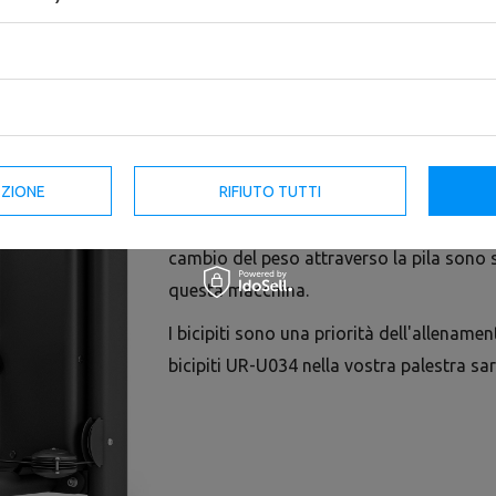
L'UR-U034 del marchio UpForm è un'attre
allenare efficacemente i muscoli bicipiti d
macchina è destinata all'uso commerciale
EZIONE
RIFIUTO TUTTI
molte caratteristiche che la distinguono 
regolazione del sedile, le impugnature er
cambio del peso attraverso la pila sono 
questa macchina.
I bicipiti sono una priorità dell'allename
bicipiti UR-U034 nella vostra palestra s