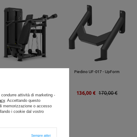
Pressa per spalle UR-U030 -
Piedino UF-017 - UpForm
UpForm
2 808,00 €
3 510,00 €
136,00 €
170,00 €
e condurre attività di marketing -
acy
. Accettando questo
i di memorizzazione o accesso
lando i cookie dal vostro
Sempre attivi