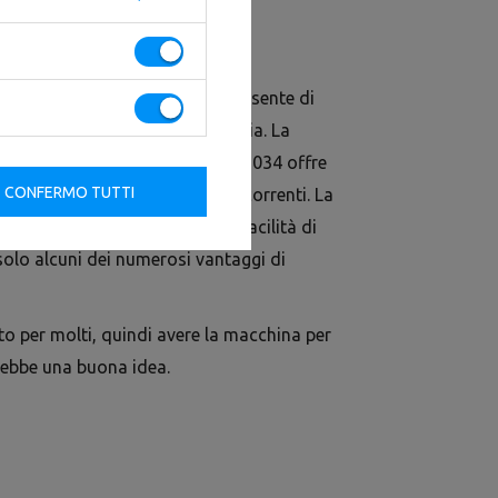
zzatura indispensabile che consente di
ella parte superiore delle braccia. La
. La macchina per bicipiti UR-U034 offre
CONFERMO TUTTI
dalle attrezzature sportive concorrenti. La
gonomiche e maneggevoli e la facilità di
solo alcuni dei numerosi vantaggi di
nto per molti, quindi avere la macchina per
arebbe una buona idea.