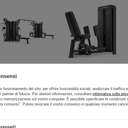
Maxi Torre UR-T003 - UpForm
Macchina per abduzione UR-
U039 - UpForm
onsensi
13 000,00 €
16 250,00 €
2 592,00 €
3 240,00 €
to funzionamento del sito, per offrire funzionalità sociali, analizzare il traffico 
i partner di fiducia. Per ulteriori informazioni, consultare
informativa sulla priv
ro memorizzazione sul vostro computer. È possibile specificare le condizion
ra consensi". Potete revocare il vostro consenso in qualsiasi momento cancel
cessari)