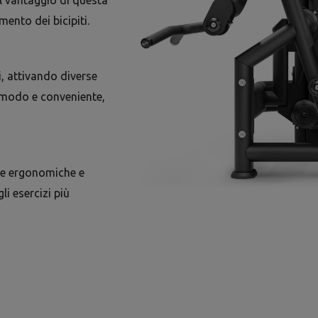
il vantaggio di questa
ento dei bicipiti.
li, attivando diverse
comodo e conveniente,
lie ergonomiche e
i esercizi più