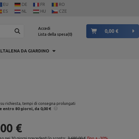
EU
DE
FR
RO
ES
NL
HU
CZE
Accedi
0,00 €
Lista della spesa
0
LTALENA DA GIARDINO
 su richiesta, tempi di consegna prolungati
e
entro 80 giorni
da 0,00 €
,00 €
so nei 30 giorni precedenti lo sconto:
3 680,00 €
fino a -30%