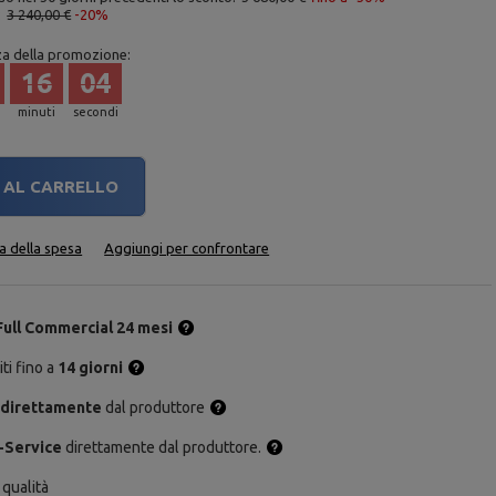
:
3 240,00 €
-20%
za della promozione:
16
03
minuti
secondi
AL CARRELLO
ta della spesa
Aggiungi per confrontare
Full Commercial 24 mesi
ti fino a
14 giorni
 direttamente
dal produttore
-Service
direttamente dal produttore.
 qualità