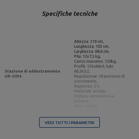
Specifiche tecniche
Altezza: 219 cm,
Lunghezza: 103 cm,
Larghezza: 68,6 cm,
Pila: 12x7,5 kg,
Carico massimo: 120kg,
Profili: 125x60x3, tubi
Stazione di addestramento
60,3x3,2,
UR-U016
Regolazione: 18 posizioni di
scorrimento,
Rapporto: 2:1,
Materiale: acciaio,
Finitura: verniciatura a
polvere,
Peso: 194 kg
Altezza: 230 cm,
Lunghezza: 422 cm,
VEDI TUTTI I PARAMETRI
Larghezza: 68,6 cm,
Pila: 12x7,5 kg,
Carico massimo: 120 kg,