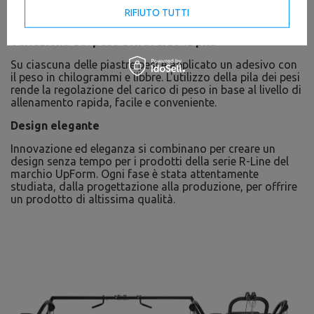
Per garantire la stabilità dell'intera struttura sono stati
RIFIUTO TUTTI
utilizzati profili solidi con uno spessore di 3 mm.
Variazione del peso attraverso la pila
Su ciascuna delle piastre pesi è applicato un adesivo con
il peso in chilogrammi e libbre. L'utilizzo della pila dei pesi
rende la regolazione del carico di peso in base al livello di
allenamento rapida, facile e conveniente.
Design elegante
Innovazione ed eleganza si combinano per creare un
design senza tempo per i prodotti della serie R-Line del
marchio UpForm. Ogni fase è stata attentamente
studiata, dalla progettazione alla produzione, per offrire
un prodotto di altissima qualità.