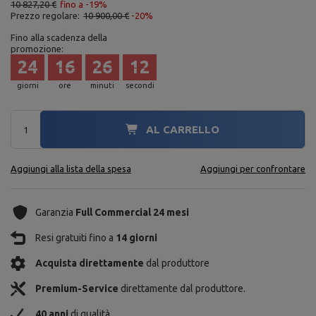
10 827,20 €
fino a -19%
Prezzo regolare:
10 900,00 €
-20%
Fino alla scadenza della
promozione:
24
16
26
10
giorni
ore
minuti
secondi
AL CARRELLO
Aggiungi alla lista della spesa
Aggiungi per confrontare
Garanzia
Full Commercial 24 mesi
Resi gratuiti fino a
14 giorni
Acquista direttamente
dal produttore
Premium-Service
direttamente dal produttore.
40 anni
di qualità