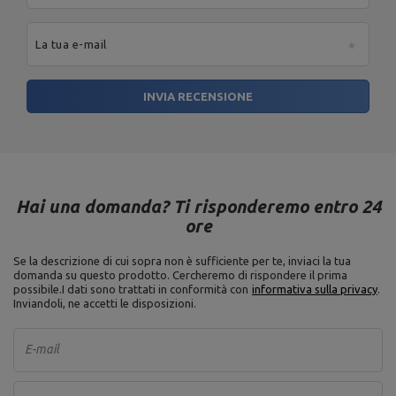
Materiale: acciaio,
Finitura: verniciatura a polvere
La tua e-mail
Ente responsabile di questo prodotto nell'UE
INVIA RECENSIONE
Indirizzo:
Boczna 41
Codice postale:
27-
200
MARBO Ulikowski
Produttore
Città:
Starachowice
Spółka Komandytowa
Paese:
Poland
Indirizzo e-mail:
serwis@marbosport.eu
Hai una domanda? Ti risponderemo entro 24
ore
Se la descrizione di cui sopra non è sufficiente per te, inviaci la tua
domanda su questo prodotto. Cercheremo di rispondere il prima
possibile.
I dati sono trattati in conformità con
informativa sulla privacy
.
Inviandoli, ne accetti le disposizioni.
E-mail