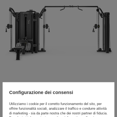
Configurazione dei consensi
Carrucola a cavo superiore UR-U018-UpForm
Il lat pull-down UR-U018 è un'aggiunta imbattibile
Utilizziamo i cookie per il corretto funzionamento del sito, per
all'attrezzatura della palestra o del fitness club e
offrire funzionalità sociali, analizzare il traffico e condurre attività
consente di allenare i muscoli della schiena. L'uso di due
di marketing - sia da parte nostra che dei nostri partner di fiducia.