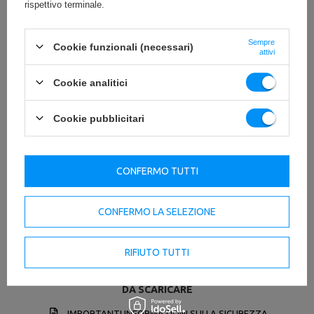
rispettivo terminale.
Sempre
Cookie funzionali (necessari)
attivi
Cookie analitici
Cookie pubblicitari
CONFERMO TUTTI
Comodità d'uso
CONFERMO LA SELEZIONE
L'allenamento con le bande di resistenza Marbo Sport è
un'alternativa agli esercizi eseguiti con l'ausilio di pesi
tradizionali, riducendo al minimo il rischio di lesioni.
RIFIUTO TUTTI
DA SCARICARE
IMPORTANTI INFORMAZIONI SULLA SICUREZZA