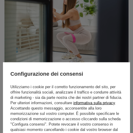
Configurazione dei consensi
Utilizziamo i cookie per il corretto funzionamento del sito, per
offrire funzionalità sociali, analizzare il traffico e condurre attività
di marketing - sia da parte nostra che dei nostri partner di fiducia.
Per ulteriori informazioni, consultare
informativa sulla privacy
.
Accettando questo messaggio, acconsentite alla loro
memorizzazione sul vostro computer. È possibile specificare le
condizioni di memorizzazione o accesso cliccando sulla scheda
"Configura consensi". Potete revocare il vostro consenso in
qualsiasi momento cancellando i cookie dal vostro browser dal