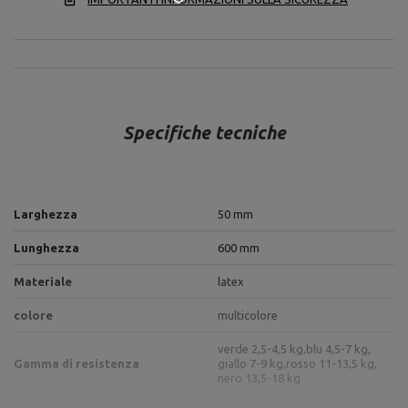
Specifiche tecniche
Larghezza
50 mm
Lunghezza
600 mm
Materiale
latex
colore
multicolore
verde 2,5-4,5 kg,
blu 4,5-7 kg,
Gamma di resistenza
giallo 7-9 kg,
rosso 11-13,5 kg,
nero 13,5-18 kg