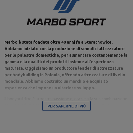
Marbo è stata fondata oltre 40 anni fa a Starachowice.
Abbiamo iniziato con la produzione di semplici attrezzature
per le palestre domestiche, per aumentare costantemente la
gamma e la qualità dei prodotti insieme all'esperienza
maturata. Oggi siamo un produttore leader di attrezzature
per bodybuilding in Polonia, offrendo attrezzature di livello
mondiale. Abbiamo costruito un marchio e acquisito
esperienza che impone un ulteriore sviluppo.
Il bodybuilding è la nostra passione e, grazie alla sua combinazione
con un moderno parco macchine, siamo in grado di fornire
PER SAPERNE DI PIÙ
attrezzature di altissima qualità, realizzate con attenzione ai
dettagli e soprattutto avendo a cuore il tuo comfort e sicurezza.
La sede dell'azienda è a Starachowice, nel Voivodato di