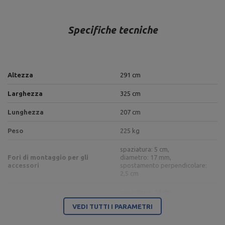
Specifiche tecniche
Altezza
291 cm
Larghezza
325 cm
Lunghezza
207 cm
Peso
225 kg
spaziatura: 5 cm,
Fori di montaggio per gli
diametro: 17 mm,
accessori
spostamento perpendicolare:
2,5 cm
spaziatura: 14 cm,
Fori di fissaggio
diametro: 14 mm
VEDI TUTTI I PARAMETRI
Profilo di costruzione
lamiera 8 mm,
80 x 80 x 3 mm