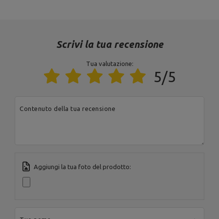
Materiale
acciaio
finire
verniciatura a polvere
Scrivi la tua recensione
Tua valutazione:
Ente responsabile di questo prodotto nell'UE
5/5
Indirizzo:
Boczna 41
Codice postale:
27-
200
MARBO Ulikowski
Produttore
Città:
Starachowice
Contenuto della tua recensione
Spółka Komandytowa
Paese:
Poland
Indirizzo e-mail:
serwis@marbosport.eu
Aggiungi la tua foto del prodotto: