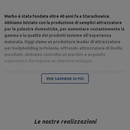
Marbo è stata fondata oltre 40 anni fa a Starachowice.
Abbiamo iniziato con la produzione di semplici attrezzature
per le palestre domestiche, per aumentare costantemente la
gamma e la qualità dei prodotti insieme all'esperienza
maturata. Oggi siamo un produttore leader di attrezzature
per bodybuilding in Polonia, offrendo attrezzature di livello
mondiale. Abbiamo costruito un marchio e acquisito
esperienza che impone un ulteriore sviluppo.
Il bodybuilding è la nostra passione e, grazie alla sua combinazione
con un moderno parco macchine, siamo in grado di fornire
PER SAPERNE DI PIÙ
attrezzature di altissima qualità, realizzate con attenzione ai
dettagli e soprattutto avendo a cuore il tuo comfort e sicurezza.
La sede dell'azienda è a Starachowice, nel Voivodato di
Świętokrzyskie. Qui si trovano gli uffici, i capannoni di produzione e
il magazzino. Si tratta di una base da cui vengono controllate tutte
Le nostre realizzazioni
le forme di vendita online e di contatto con i clienti, da cui partono i
trasporti per i singoli destinatari e i negozi partner. Sulla mappa