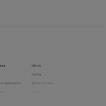
zza
180 cm
14,3 kg
ro della barra
48 mm,
33,7 mm
ale
acciaio