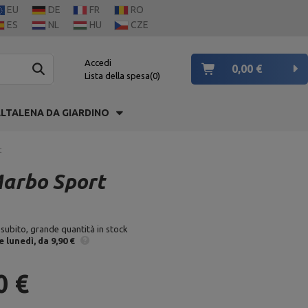
EU
DE
FR
RO
ES
NL
HU
CZE
Accedi
0,00 €
Lista della spesa
0
LTALENA DA GIARDINO
t
Marbo Sport
 subito, grande quantità in stock
e
lunedì
da 9,90 €
0 €