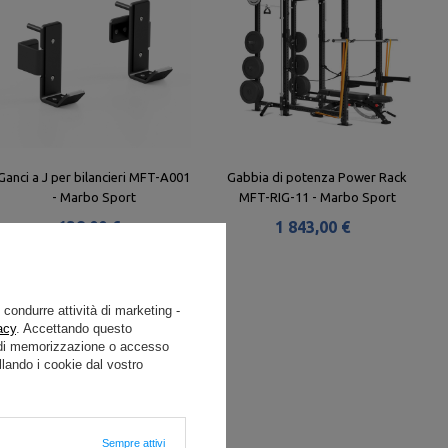
Ganci a J per bilancieri MFT-A001
Gabbia di potenza Power Rack
- Marbo Sport
MFT-RIG-11 - Marbo Sport
138,00 €
1 843,00 €
e condurre attività di marketing -
acy
. Accettando questo
i di memorizzazione o accesso
lando i cookie dal vostro
Sempre attivi