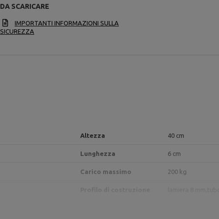
DA SCARICARE
IMPORTANTI INFORMAZIONI SULLA
SICUREZZA
Altezza
40 cm
Lunghezza
6 cm
Carico massimo
200 kg
Profilo di costruzione
lamiera 8 mm,
tub
finire
verniciatura a pol