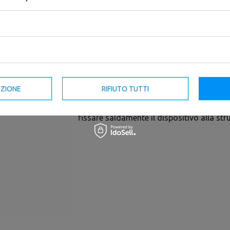
La barra doppia 33/48 mm 180 cm MFT-D
per essere installato nel sistema di alle
Il dispositivo consente di allenarsi con 
poter praticare le trazioni a diverse inten
barra funge da connettore tra i pali o tra
EZIONE
RIFIUTO TUTTI
L'assemblaggio della barra avviene trami
fissare saldamente il dispositivo alla str