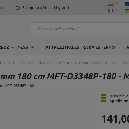
PL
re
Resi gratuiti fino a
14 giorni
IT
EZZI FITNESS
ATTREZZI PALESTRA DA ESTERNO
A
i per Rack
Barra per trazioni doppia 33/48 mm 180 cm MFT-D3348P-180 - Marbo Spor
48 mm 180 cm MFT-D3348P-180 - 
o:
MFT-D3348P-180
Disponibile
Spedizion
141,0