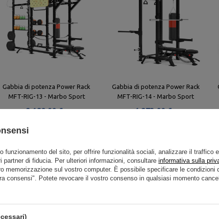
Gabbia di potenza Power Rack
Gabbia di potenza Power Rack
MFT-RIG-13 - Marbo Sport
MFT-RIG-14 - Marbo Sport
2 189,00 €
1 273,00 €
onsensi
to funzionamento del sito, per offrire funzionalità sociali, analizzare il traffico 
i partner di fiducia. Per ulteriori informazioni, consultare
informativa sulla priv
ro memorizzazione sul vostro computer. È possibile specificare le condizion
ra consensi". Potete revocare il vostro consenso in qualsiasi momento cancel
cessari)