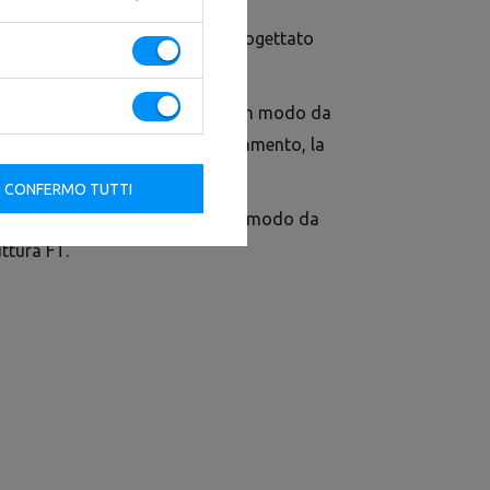
3348P-180 è un dispositivo progettato
namento funzionale FT.
aste di 33 e 48 mm di diametro, in modo da
sità. Oltre alla funzione di allenamento, la
 un palo e una parete.
CONFERMO TUTTI
te quattro viti di montaggio, in modo da
uttura FT.