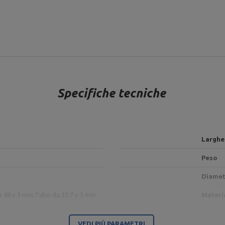
Specifiche tecniche
Larghe
Peso
Diamet
o 48 x 3 mm,
Tubo da 33,7 x 3 mm
Materi
vere
VEDI PIÙ PARAMETRI