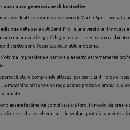
 - una nuova generazione di bestseller
va serie di attrezzature e accessori di Marbo Sport pensata per
 edizione della serie cult Semi-Pro, in una versione rinnovata e
cevuto un nuovo design. L'elegante rivestimento nero abbinato a 
logo discreto sono l'essenza dello stile moderno.
n'ottima impressione e hanno un aspetto estremamente professi
he.
arecchiature comprende attrezzi per esercizi di forza e resis
i. Le macchine offrono una regolazione precisa e ampia. Ciò con
un utente.
ono essere facilmente combinate tra loro, in modo da creare s
tta di una scelta eccellente per chi svolge quotidianamente alle