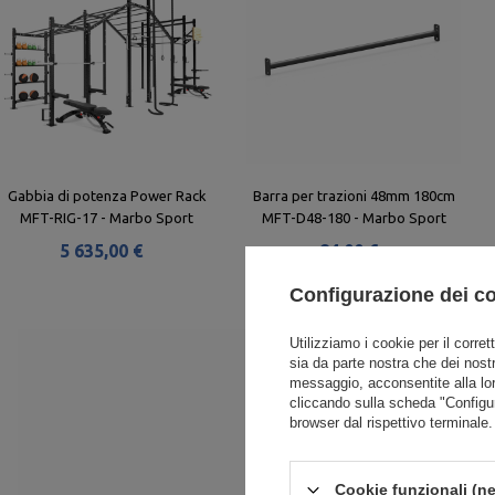
Gabbia di potenza Power Rack
Barra per trazioni 48mm 180cm
MFT-RIG-17 - Marbo Sport
MFT-D48-180 - Marbo Sport
5 635,00 €
84,00 €
Configurazione dei c
Utilizziamo i cookie per il corret
sia da parte nostra che dei nostr
messaggio, acconsentite alla lo
cliccando sulla scheda "Configu
browser dal rispettivo terminale.
Cookie funzionali (ne