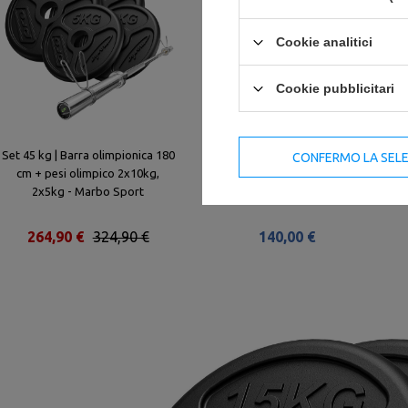
Cookie analitici
Cookie pubblicitari
Set 45 kg | Barra olimpionica 180
Set MW-Bumper - Pesi
CONFERMO LA SEL
cm + pesi olimpico 2x10kg,
Olimpionico in Gomma | 30 kg / 2
2x5kg - Marbo Sport
x 15 kg - Marbo Sport
264,90 €
324,90 €
140,00 €