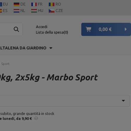
EU
DE
FR
RO
ES
NL
HU
CZE
Accedi
0,00 €
Lista della spesa
0
LTALENA DA GIARDINO
o Sport
0kg, 2x5kg - Marbo Sport
 subito, grande quantità in stock
e
lunedì
da 9,90 €