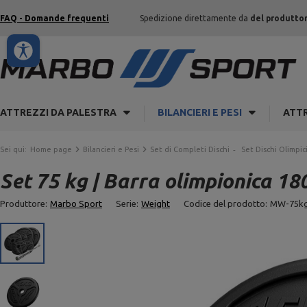
FAQ - Domande frequenti
Spedizione direttamente da
del produtto
ATTREZZI DA PALESTRA
BILANCIERI E PESI
ATTR
Sei qui:
Home page
Bilancieri e Pesi
Set di Completi Dischi
Set Dischi Olimpic
Set 75 kg | Barra olimpionica 18
Produttore:
Marbo Sport
Serie:
Weight
Codice del prodotto:
MW-75kg