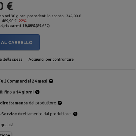
0 €
so nei 30 giorni precedenti lo sconto:
342,00 €
:
489,90 €
-22%
et,
risparmi
19,09
%
(
89.62
€
)
AL CARRELLO
ta della spesa
Aggiungi per confrontare
Full Commercial 24 mesi
ti fino a
14 giorni
 direttamente
dal produttore
-Service
direttamente dal produttore.
 qualità