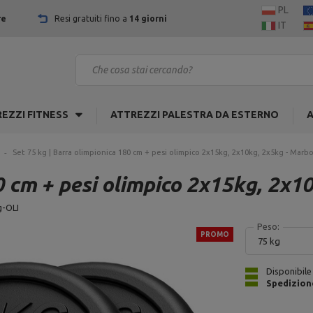
PL
re
Resi gratuiti fino a
14 giorni
IT
EZZI FITNESS
ATTREZZI PALESTRA DA ESTERNO
A
i
Set 75 kg | Barra olimpionica 180 cm + pesi olimpico 2x15kg, 2x10kg, 2x5kg - Marb
0 cm + pesi olimpico 2x15kg, 2x1
-OLI
Peso:
PROMO
75 kg
Disponibile
Spedizion