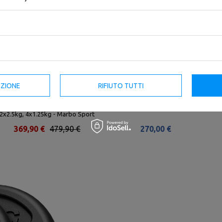
Set 55 kg | Barra olimpionica 180
Set MW-Bumper - Pesi
EZIONE
RIFIUTO TUTTI
cm + barra olimpionica curl 120
Olimpionico in Gomma | 60 kg / 2
cm + pesi olimpico 4x5kg,
x 10 kg, 2 x 20 kg - Marbo Sport
2x2.5kg, 4x1.25kg - Marbo Sport
369,90 €
479,90 €
270,00 €