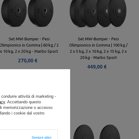
Set MW-Bumper - Pesi
Set MW-Bumper - Pesi
Olimpionico in Gomma | 60 kg / 2
Olimpionico in Gomma | 100 kg /
x 10 kg, 2 x 20 kg - Marbo Sport
2 x 5 kg, 2 x 10 kg, 2 x 15 kg, 2 x
20 kg - Marbo Sport
270,00 €
449,00 €
e condurre attività di marketing -
acy
. Accettando questo
i di memorizzazione o accesso
lando i cookie dal vostro
Sempre attivi