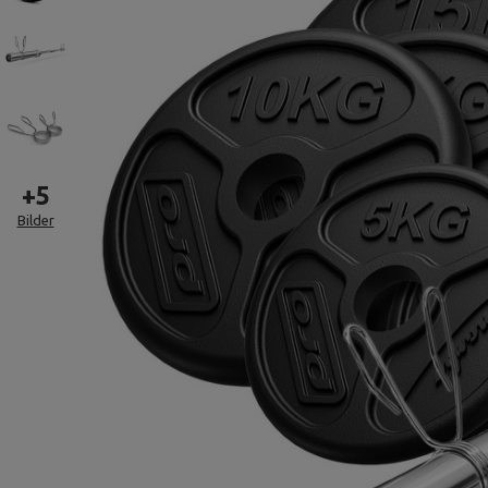
+
5
Bilder