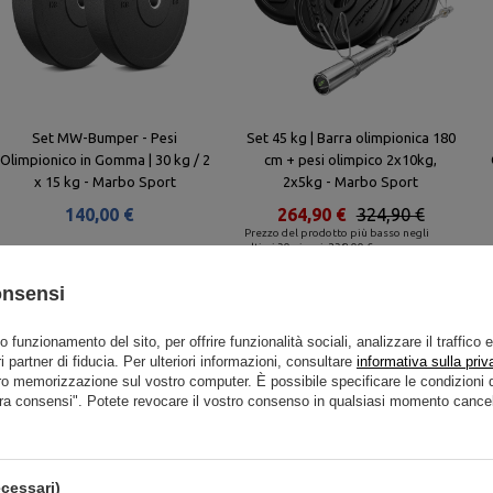
Set MW-Bumper - Pesi
Set 45 kg | Barra olimpionica 180
Olimpionico in Gomma | 30 kg / 2
cm + pesi olimpico 2x10kg,
x 15 kg - Marbo Sport
2x5kg - Marbo Sport
140,00 €
264,90 €
324,90 €
Prezzo del prodotto più basso negli
ultimi 30 giorni: 238,00 €
onsensi
to funzionamento del sito, per offrire funzionalità sociali, analizzare il traffico 
i partner di fiducia. Per ulteriori informazioni, consultare
informativa sulla priv
Prodotti simili
ro memorizzazione sul vostro computer. È possibile specificare le condizion
ra consensi". Potete revocare il vostro consenso in qualsiasi momento cancel
cessari)