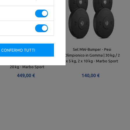
Set MW-Bumper - Pesi
Set MW-Bumper - Pesi
CONFERMO TUTTI
Olimpionico in Gomma | 100 kg /
Olimpionico in Gomma | 30 kg / 2
2 x 5 kg, 2 x 10 kg, 2 x 15 kg, 2 x
x 5 kg, 2 x 10 kg - Marbo Sport
20 kg - Marbo Sport
449,00 €
140,00 €