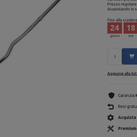
Prezzo regolare
Acquistando in s
Fino alla scaden
24
18
giorni
ore
Aggiungi alla lis
Garanzia
Resi gratui
Acquista
Premium