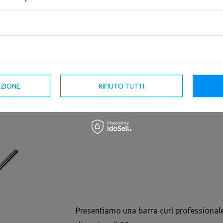
Barra dritta 30 mm 198 cm
Set MWG4 | Barra dritto 167 cm
rinforzo cromato MW-G198-EX-
+ bilanciere curl 120 cm + 2x
GL - Marbo Sport
bilanciere dritto corta 40 cm -
Marbo Sport
76,42 €
89,90 €
135,92 €
159,90 €
EZIONE
RIFIUTO TUTTI
Presentiamo una barra curl profession