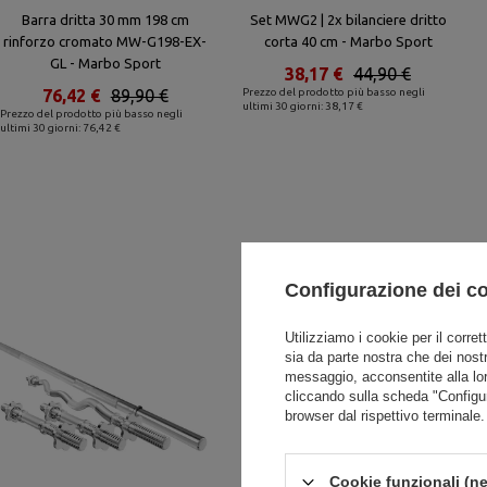
Barra dritta 30 mm 198 cm
Set MWG2 | 2x bilanciere dritto
rinforzo cromato MW-G198-EX-
corta 40 cm - Marbo Sport
GL - Marbo Sport
38,17 €
44,90 €
76,42 €
89,90 €
Prezzo del prodotto più basso negli
ultimi 30 giorni: 38,17 €
Prezzo del prodotto più basso negli
ultimi 30 giorni: 76,42 €
Configurazione dei c
Utilizziamo i cookie per il corret
sia da parte nostra che dei nostr
messaggio, acconsentite alla lo
cliccando sulla scheda "Configu
browser dal rispettivo terminale.
Cookie funzionali (ne