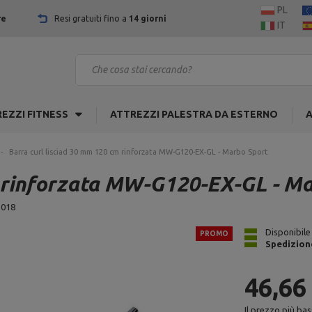
PL
re
Resi gratuiti fino a
14 giorni
IT
EZZI FITNESS
ATTREZZI PALESTRA DA ESTERNO
A
Barra curl lisciad 30 mm 120 cm rinforzata MW-G120-EX-GL - Marbo Sport
m rinforzata MW-G120-EX-GL - M
1018
Disponibile
PROMO
Spedizion
46,66
Il prezzo più bas