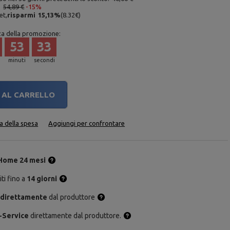
:
54,89 €
-15%
et,
risparmi
15,13
%
(
8.32
€
)
za della promozione:
53
32
minuti
secondi
AL CARRELLO
ta della spesa
Aggiungi per confrontare
Home 24 mesi
ti fino a
14 giorni
 direttamente
dal produttore
-Service
direttamente dal produttore.