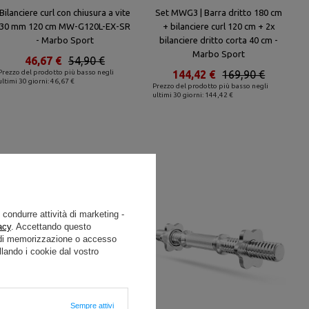
Bilanciere curl con chiusura a vite
Set MWG3 | Barra dritto 180 cm
30 mm 120 cm MW-G120L-EX-SR
+ bilanciere curl 120 cm + 2x
- Marbo Sport
bilanciere dritto corta 40 cm -
Marbo Sport
46,67 €
54,90 €
Prezzo del prodotto più basso negli
144,42 €
169,90 €
ultimi 30 giorni: 46,67 €
Prezzo del prodotto più basso negli
ultimi 30 giorni: 144,42 €
e condurre attività di marketing -
acy
. Accettando questo
i di memorizzazione o accesso
lando i cookie dal vostro
Sempre attivi