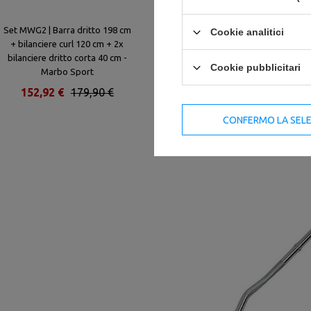
Set MWG2 | Barra dritto 198 cm
Barra dritto con chiusura a vite
Cookie analitici
+ bilanciere curl 120 cm + 2x
30 mm 167 cm MW-G40-EX-SR -
bilanciere dritto corta 40 cm -
Marbo Sport
Cookie pubblicitari
Marbo Sport
152,92 €
179,90 €
57,45 €
67,59 €
CONFERMO LA SEL