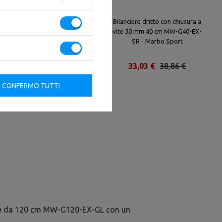
Bilanciere fortemente curl con
Bilanciere dritto con chiusura a
avvitatura 30 mm 120 cm MW-
vite 30 mm 40 cm MW-G40-EX-
G120ML-EX-SR - Marbo Sport
SR - Marbo Sport
46,66 €
54,89 €
33,03 €
38,86 €
CONFERMO TUTTI
ale da 120 cm MW-G120-EX-GL con un