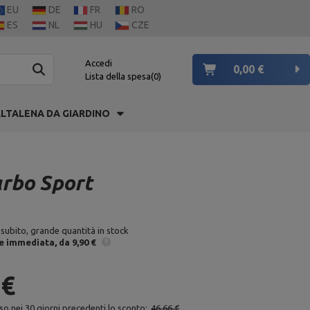
EU
DE
FR
RO
ES
NL
HU
CZE
Accedi
0,00 €
Lista della spesa
0
LTALENA DA GIARDINO
arbo Sport
 subito, grande quantità in stock
e
immediata
da 9,90 €
 €
so nei 30 giorni precedenti lo sconto:
46,66 €