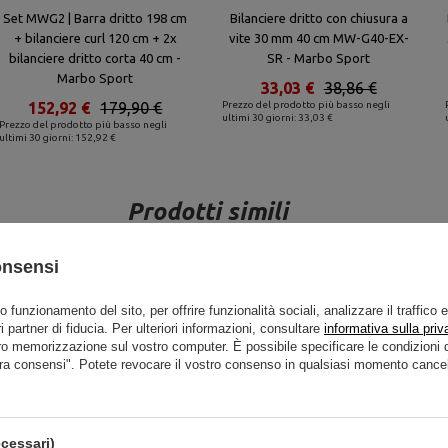
Set MWG2 | Barra dritto 198 cm
Bilanciere dritto con chiusura a
+ bilanciere curl 120 cm + 2x
vite 30 mm 40 cm MW-G40-EX-
bilanciere dritto corta 40 cm -
SR - Marbo Sport
Marbo Sport
33,03 €
38,86 €
152,92 €
179,90 €
Prezzo del prodotto più basso negli
ultimi 30 giorni: 33,03 €
Prezzo del prodotto più basso negli
ultimi 30 giorni: 152,92 €
Prodotti simili
onsensi
to funzionamento del sito, per offrire funzionalità sociali, analizzare il traffico 
i partner di fiducia. Per ulteriori informazioni, consultare
informativa sulla priv
ro memorizzazione sul vostro computer. È possibile specificare le condizion
ra consensi". Potete revocare il vostro consenso in qualsiasi momento cancel
cessari)