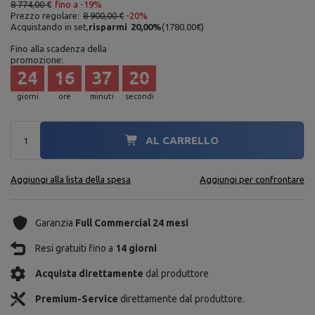
8 774,00 €
fino a -19%
Prezzo regolare:
8 900,00 €
-20%
Acquistando in set,
risparmi
20,00
%
(
1780.00
€
)
Fino alla scadenza della
promozione:
24
16
37
19
giorni
ore
minuti
secondi
AL CARRELLO
Aggiungi alla lista della spesa
Aggiungi per confrontare
Garanzia
Full Commercial 24 mesi
Resi gratuiti fino a
14 giorni
Acquista direttamente
dal produttore
Premium-Service
direttamente dal produttore.