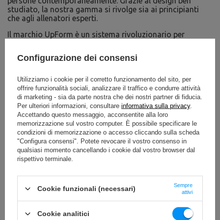
persone contemporaneamente. Grazie al design ben
studiato, la nostra gamma si rivolge sia ai principianti
che agli allenatori esperti.
Il marchio UpForm è un sistema rivoluzionario per
palestre commerciali e fitness club. Uno dei principali
vantaggi di UpForm F-Line è la sua modularità - torri che
Configurazione dei consensi
collegano più attrezzature. La linea Upform F-Line non
presenta una soluzione rigida. La linea offre la possibilità
di scegliere macchine che si adattano perfettamente al
Utilizziamo i cookie per il corretto funzionamento del sito, per
concetto di palestra. Grazie al design modulare, le
offrire funzionalità sociali, analizzare il traffico e condurre attività
macchine UpForm possono essere configurate in base
di marketing - sia da parte nostra che dei nostri partner di fiducia.
alle esigenze e alle possibilità individuali.
Per ulteriori informazioni, consultare
informativa sulla privacy
.
Accettando questo messaggio, acconsentite alla loro
memorizzazione sul vostro computer. È possibile specificare le
condizioni di memorizzazione o accesso cliccando sulla scheda
"Configura consensi". Potete revocare il vostro consenso in
qualsiasi momento cancellando i cookie dal vostro browser dal
rispettivo terminale.
Sempre
Cookie funzionali (necessari)
attivi
Cookie analitici