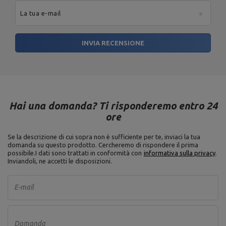
La tua e-mail
Altezza: 76 mm,
Connettore UF-016
Larghezza: 76 mm,
Lunghezza: 120 mm,
Peso: 1 kg
INVIA RECENSIONE
Ente responsabile di questo prodotto nell'UE
Indirizzo:
Boczna 41
Codice postale:
27-
Hai una domanda? Ti risponderemo entro 24
200
MARBO Ulikowski
Produttore
Città:
Starachowice
ore
Spółka Komandytowa
Paese:
Poland
Indirizzo e-mail:
Se la descrizione di cui sopra non è sufficiente per te, inviaci la tua
serwis@marbosport.eu
domanda su questo prodotto. Cercheremo di rispondere il prima
possibile.
I dati sono trattati in conformità con
informativa sulla privacy
.
Inviandoli, ne accetti le disposizioni.
E-mail
Domanda