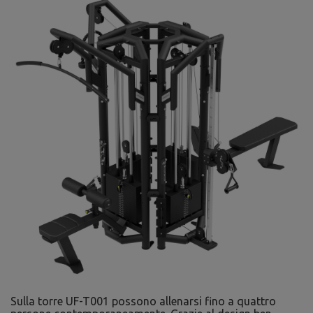
Sulla torre UF-T001 possono allenarsi fino a quattro