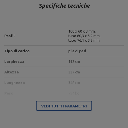
Specifiche tecniche
100 x 60 x 3 mm,
Profil
tubo 60,3 x 3,2 mm,
tubo 76,1 x 3,2 mm
Tipo di carico
pila di pesi
Larghezza
192 cm
Altezza
227 cm
Lunghezza
348 cm
Peso
794 kg
Altezza: 220 cm,
VEDI TUTTI I PARAMETRI
Larghezza: 65 cm,
Lunghezza: 76 cm,
Colonna portacavi regolabile
Peso: 173 kg,
UF-001 - UpForm
Pila: 12 x 7,5 kg, 1 x 3,75 kg,
Rapporto di trasmissione: 1:2,