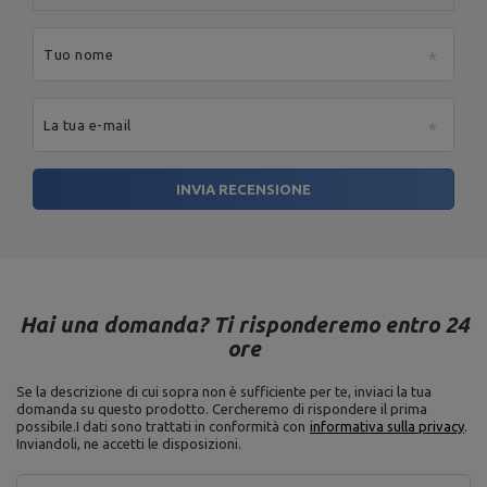
Indirizzo:
Boczna 41
Codice postale:
27-
200
Tuo nome
MARBO Ulikowski
Produttore
Città:
Starachowice
Spółka Komandytowa
Paese:
Poland
Indirizzo e-mail:
serwis@marbosport.eu
La tua e-mail
INVIA RECENSIONE
Hai una domanda? Ti risponderemo entro 24
ore
Se la descrizione di cui sopra non è sufficiente per te, inviaci la tua
domanda su questo prodotto. Cercheremo di rispondere il prima
possibile.
I dati sono trattati in conformità con
informativa sulla privacy
.
Inviandoli, ne accetti le disposizioni.