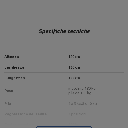
Specifiche tecniche
Altezza
180 cm
Larghezza
120 cm
Lunghezza
155 cm
macchina 180 kg,
Peso
pila da 100 kg
Pila
4 x 5 kg,
8 x 10 kg
Regolazione del sedile
4 posizioni
Carico massimo
150 kg