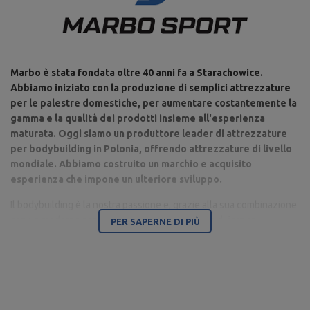
Marbo è stata fondata oltre 40 anni fa a Starachowice.
Abbiamo iniziato con la produzione di semplici attrezzature
per le palestre domestiche, per aumentare costantemente la
gamma e la qualità dei prodotti insieme all'esperienza
maturata. Oggi siamo un produttore leader di attrezzature
per bodybuilding in Polonia, offrendo attrezzature di livello
mondiale. Abbiamo costruito un marchio e acquisito
esperienza che impone un ulteriore sviluppo.
Il bodybuilding è la nostra passione e, grazie alla sua combinazione
con un moderno parco macchine, siamo in grado di fornire
PER SAPERNE DI PIÙ
attrezzature di altissima qualità, realizzate con attenzione ai
dettagli e soprattutto avendo a cuore il tuo comfort e sicurezza.
La sede dell'azienda è a Starachowice, nel Voivodato di
Świętokrzyskie. Qui si trovano gli uffici, i capannoni di produzione e
il magazzino. Si tratta di una base da cui vengono controllate tutte