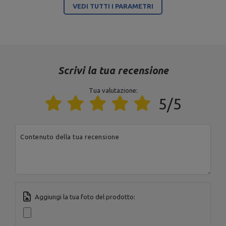
VEDI TUTTI I PARAMETRI
2
Area occupata
1,8 m
80 x 40 x 3 mm,
Profil
120 x 60 x 3 mm
Colore del telaio
antracite metallizzato
Scrivi la tua recensione
Colore della tappezzeria
nero
Tua valutazione:
Tipo di carico
pila di pesi
5/5
Contenuto della tua recensione
Dimensioni della confezione
Aggiungi la tua foto del prodotto:
Ente responsabile di questo prodotto nell'UE