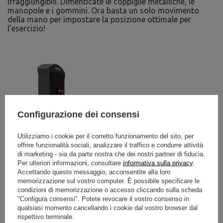
irraggiungibili. Dimenticate le coppiglie metalliche, le
manopole e i gommini. Ora basta un solo movimento
della mano per impostare la posizione ottimale per
l'esercizio!
Configurazione dei consensi
Utilizziamo i cookie per il corretto funzionamento del sito, per
offrire funzionalità sociali, analizzare il traffico e condurre attività
di marketing - sia da parte nostra che dei nostri partner di fiducia.
Per ulteriori informazioni, consultare
informativa sulla privacy
.
Accettando questo messaggio, acconsentite alla loro
memorizzazione sul vostro computer. È possibile specificare le
condizioni di memorizzazione o accesso cliccando sulla scheda
"Configura consensi". Potete revocare il vostro consenso in
qualsiasi momento cancellando i cookie dal vostro browser dal
rispettivo terminale.