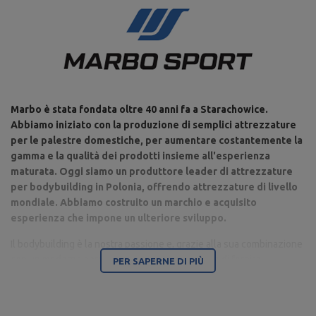
Marbo è stata fondata oltre 40 anni fa a Starachowice.
Abbiamo iniziato con la produzione di semplici attrezzature
per le palestre domestiche, per aumentare costantemente la
gamma e la qualità dei prodotti insieme all'esperienza
maturata. Oggi siamo un produttore leader di attrezzature
per bodybuilding in Polonia, offrendo attrezzature di livello
mondiale. Abbiamo costruito un marchio e acquisito
esperienza che impone un ulteriore sviluppo.
Il bodybuilding è la nostra passione e, grazie alla sua combinazione
con un moderno parco macchine, siamo in grado di fornire
PER SAPERNE DI PIÙ
attrezzature di altissima qualità, realizzate con attenzione ai
dettagli e soprattutto avendo a cuore il tuo comfort e sicurezza.