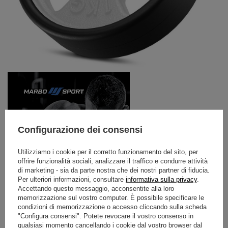
Configurazione dei consensi
Utilizziamo i cookie per il corretto funzionamento del sito, per
offrire funzionalità sociali, analizzare il traffico e condurre attività
di marketing - sia da parte nostra che dei nostri partner di fiducia.
Per ulteriori informazioni, consultare
informativa sulla privacy
.
Accettando questo messaggio, acconsentite alla loro
memorizzazione sul vostro computer. È possibile specificare le
condizioni di memorizzazione o accesso cliccando sulla scheda
"Configura consensi". Potete revocare il vostro consenso in
qualsiasi momento cancellando i cookie dal vostro browser dal