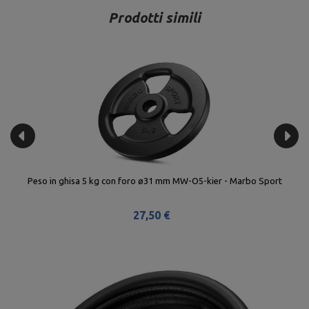
Prodotti simili
2 x
Peso in ghisa 5 kg con foro ø31 mm MW-O5-kier - Marbo Sport
Se
27,50 €