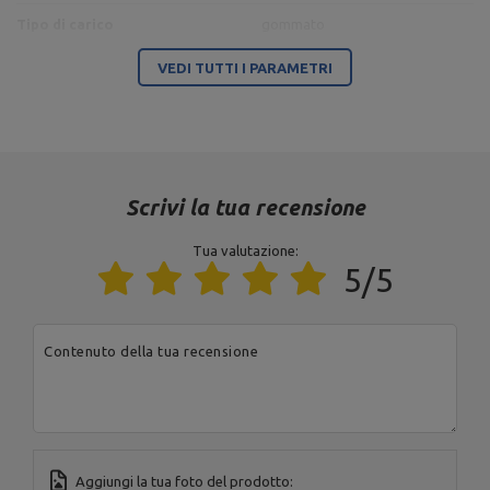
Tipo di carico
gommato
Tolleranza al peso
~5%
VEDI TUTTI I PARAMETRI
Dimensioni della confezione
Scrivi la tua recensione
Tua valutazione:
5/5
Lunghezza della confezione
20
[cm]
Larghezza della confezione
Contenuto della tua recensione
20
[cm]
Peso lordo [kg]
2
Numero di pacchetti
1
Aggiungi la tua foto del prodotto:
Altezza della confezione