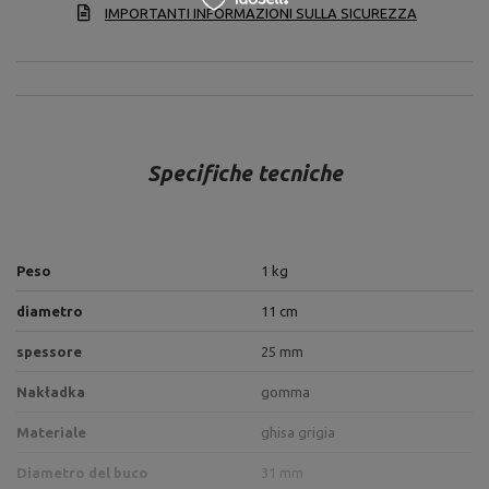
IMPORTANTI INFORMAZIONI SULLA SICUREZZA
Specifiche tecniche
Peso
1 kg
diametro
11 cm
spessore
25 mm
Nakładka
gomma
Materiale
ghisa grigia
Diametro del buco
31 mm