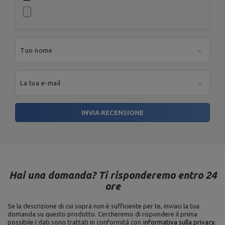
10
[cm]
Ente responsabile di questo prodotto nell'UE
Tuo nome
Indirizzo:
Boczna 41
Codice postale:
27-
200
La tua e-mail
Città:
Starachowice
Paese:
Poland
MARBO Ulikowski
Indirizzo e-mail:
Produttore
Spółka Komandytowa
serwis@marbosport.eu
INVIA RECENSIONE
Ente responsabile
MARBO Ulikowski
Indirizzo:
BOCZNA 41
Spółka Komandytowa
Codice postale:
27-
200
Città:
Starachowice
Paese:
Poland
Indirizzo e-mail:
serwis@marbosport.eu
Hai una domanda? Ti risponderemo entro 24
ore
Se la descrizione di cui sopra non è sufficiente per te, inviaci la tua
domanda su questo prodotto. Cercheremo di rispondere il prima
possibile.
I dati sono trattati in conformità con
informativa sulla privacy
.