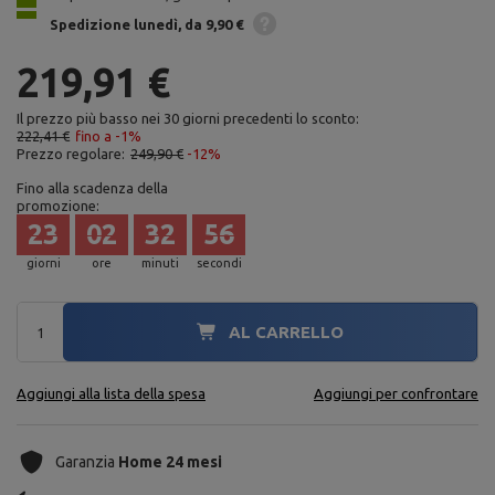
Spedizione
lunedì
da 9,90 €
219,91 €
Il prezzo più basso nei 30 giorni precedenti lo sconto:
222,41 €
fino a -1%
Prezzo regolare:
249,90 €
-12%
Fino alla scadenza della
promozione:
23
02
32
54
giorni
ore
minuti
secondi
AL CARRELLO
Aggiungi alla lista della spesa
Aggiungi per confrontare
Garanzia
Home 24 mesi