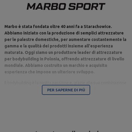
Marbo è stata fondata oltre 40 anni fa a Starachowice.
Abbiamo iniziato con la produzione di semplici attrezzature
per le palestre domestiche, per aumentare costantemente la
gamma e la qualità dei prodotti insieme all'esperienza
maturata. Oggi siamo un produttore leader di attrezzature
per bodybuilding in Polonia, offrendo attrezzature di livello
mondiale. Abbiamo costruito un marchio e acquisito
esperienza che impone un ulteriore sviluppo.
Il bodybuilding è la nostra passione e, grazie alla sua combinazione
con un moderno parco macchine, siamo in grado di fornire
PER SAPERNE DI PIÙ
attrezzature di altissima qualità, realizzate con attenzione ai
dettagli e soprattutto avendo a cuore il tuo comfort e sicurezza.
La sede dell'azienda è a Starachowice, nel Voivodato di
Świętokrzyskie. Qui si trovano gli uffici, i capannoni di produzione e
il magazzino. Si tratta di una base da cui vengono controllate tutte