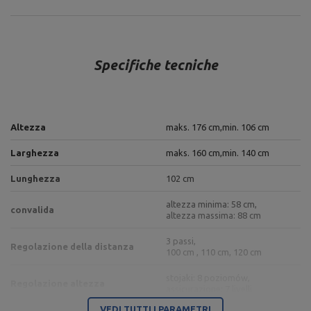
Specifiche tecniche
Altezza
maks. 176 cm,
min. 106 cm
Larghezza
maks. 160 cm,
min. 140 cm
Lunghezza
102 cm
altezza minima: 58 cm,
convalida
altezza massima: 88 cm
3 passi,
Regolazione della distanza
100 cm , 110 cm, 120 cm
stojaki: 8 poziomów,
Regolazione altezza
assicurazione: 7 livelli
VEDI TUTTI I PARAMETRI