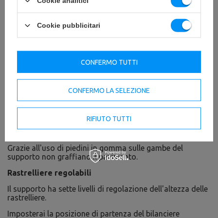
Cookie analitici
Cookie pubblicitari
CONFERMO TUTTI
CONFERMO LA SELEZIONE
RIFIUTO TUTTI
Piedini in gomma
Grazie all'uso di piedini in gomma sulle gambe del
supporto non graffiano il pavimento.
Rastrelliere regolabili
Il supporto ha sette livelli di regolazione dell'altezza delle
rastrelliere.
Imposterai la posizione di partenza del bilanciere