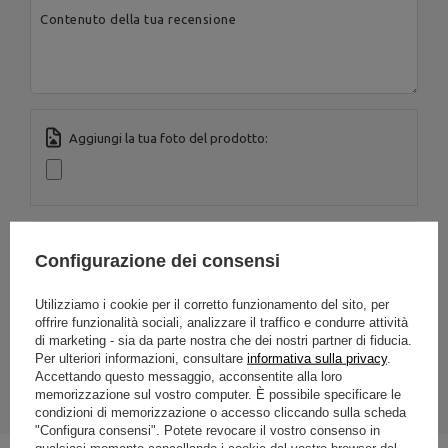
Contenuto della tua recensione
Aggiungi la tua foto del prodotto:
Tuo nome
Configurazione dei consensi
Utilizziamo i cookie per il corretto funzionamento del sito, per
La tua e-mail
offrire funzionalità sociali, analizzare il traffico e condurre attività
di marketing - sia da parte nostra che dei nostri partner di fiducia.
Per ulteriori informazioni, consultare
informativa sulla privacy
.
INVIA RECENSIONE
Accettando questo messaggio, acconsentite alla loro
memorizzazione sul vostro computer. È possibile specificare le
condizioni di memorizzazione o accesso cliccando sulla scheda
"Configura consensi". Potete revocare il vostro consenso in
qualsiasi momento cancellando i cookie dal vostro browser dal