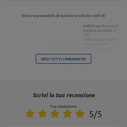
Ente responsabile di questo prodotto nell'UE
Indirizzo:
Boczna 41
Codice postale:
27-
200
Città:
Starachowice
Paese:
Poland
MARBO Ulikowski
Indirizzo e-mail:
Produttore
Spółka Komandytowa
serwis@marbosport.eu
Ente responsabile
MARBO Ulikowski
Indirizzo:
BOCZNA 41
VEDI TUTTI I PARAMETRI
Spółka Komandytowa
Codice postale:
27-
200
Città:
Starachowice
Paese:
Poland
Indirizzo e-mail:
serwis@marbosport.eu
Scrivi la tua recensione
Tua valutazione:
5/5