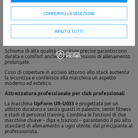
Comfort ed estetica
CONFERMO LA SELEZIONE
UR-U033
combina potenza grezza e design moderno
tipico del marchio UpForm.
RIFIUTO TUTTI
Il telaio nero e la tappezzeria nera creano un aspetto
elegante e professionale.
Schiuma di alta qualità e cuciture precise garantiscono
durata e comfort anche durante sessioni di allenamento
prolungate.
L’uso di coperture in acciaio attorno allo stack aumenta
la sicurezza e conferisce alla macchina un aspetto
moderno ed estetico.
Attrezzatura professionale per club professionali
La macchina
UpForm UR-U033
è progettata per un
utilizzo duraturo e senza guasti in palestre, centri fitness
e studi di personal training. Combina le funzioni di due
macchine chiave – dips e trazioni – garantendo il più alto
standard di allenamento a ogni utente, dal principiante al
professionista.