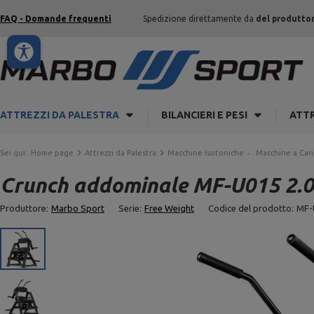
FAQ - Domande frequenti
Spedizione direttamente da
del produtto
ATTREZZI DA PALESTRA
BILANCIERI E PESI
ATTR
Sei qui:
Home page
Attrezzi da Palestra
Macchine Isotoniche
Macchine a Cari
Crunch addominale MF-U015 2.0
Produttore:
Marbo Sport
Serie:
Free Weight
Codice del prodotto:
MF-