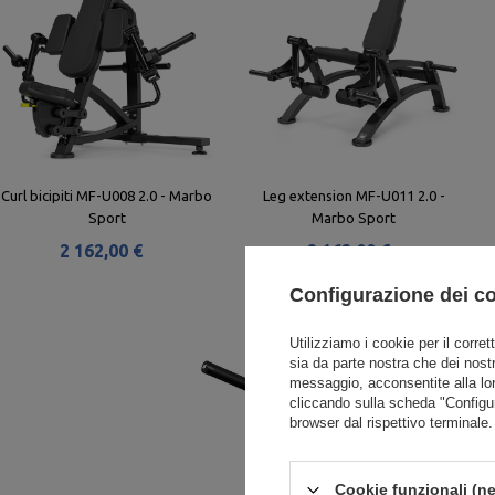
Curl bicipiti MF-U008 2.0 - Marbo
Leg extension MF-U011 2.0 -
Sport
Marbo Sport
2 162,00 €
2 162,00 €
Configurazione dei c
Utilizziamo i cookie per il corret
sia da parte nostra che dei nostr
messaggio, acconsentite alla lo
cliccando sulla scheda "Configu
browser dal rispettivo terminale.
Cookie funzionali (ne