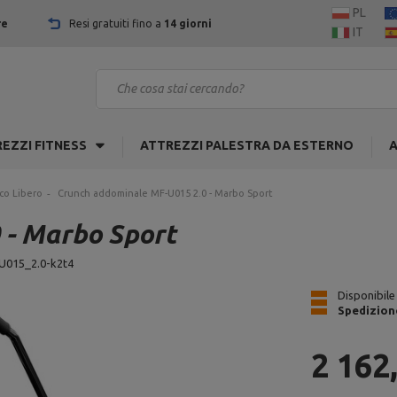
PL
re
Resi gratuiti fino a
14 giorni
IT
EZZI FITNESS
ATTREZZI PALESTRA DA ESTERNO
A
co Libero
Crunch addominale MF-U015 2.0 - Marbo Sport
 - Marbo Sport
U015_2.0-k2t4
Disponibile
Spedizion
2 162