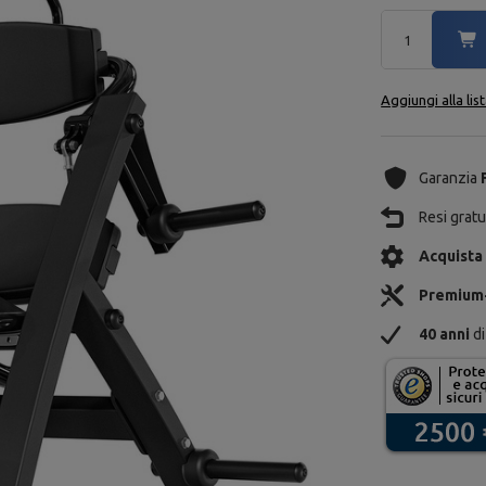
Aggiungi alla lis
Garanzia
Resi gratui
Acquista
Premium
40 anni
di