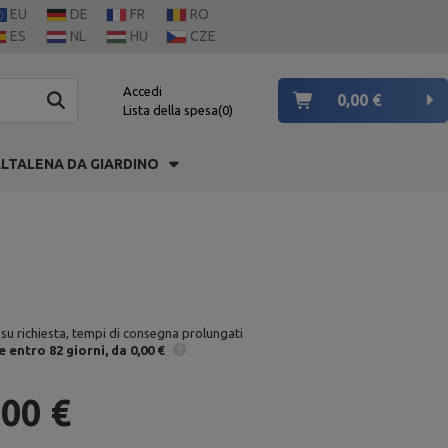
EU
DE
FR
RO
ES
NL
HU
CZE
Accedi
0,00 €
Lista della spesa
0
LTALENA DA GIARDINO
 su richiesta, tempi di consegna prolungati
e
entro 82 giorni
da 0,00 €
,00 €