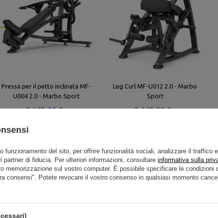
Pressa per il petto inclinata MF-
Leg Curl MF-U012 2.0 - Marbo
U004 2.0 - Marbo Sport
Sport
2 162,00 €
2 162,00 €
onsensi
to funzionamento del sito, per offrire funzionalità sociali, analizzare il traffico 
i partner di fiducia. Per ulteriori informazioni, consultare
informativa sulla priv
ro memorizzazione sul vostro computer. È possibile specificare le condizion
ra consensi". Potete revocare il vostro consenso in qualsiasi momento cancel
cessari)