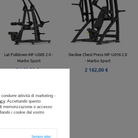
Lat Pulldown MF-U005 2.0 -
Decline Chest Press MF-U016 2.0
Marbo Sport
- Marbo Sport
2 162,00 €
2 162,00 €
e condurre attività di marketing -
acy
. Accettando questo
i di memorizzazione o accesso
lando i cookie dal vostro
Sempre attivi