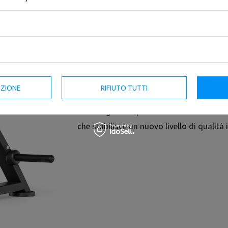
La macchina a pesi liberi per i muscoli a
progettato per i professionisti. La strut
allenamento professionale con un carico 
confortevole e le maniglie rivestite di s
comfort alla persona che si allena. Grazi
attrezzature per palestre commerciali, si
EZIONE
RIFIUTO TUTTI
guasti, che non cede nemmeno all'uso più 
all'avanguardia per la formatura di lami
che stabilisce un nuovo livello di qualità