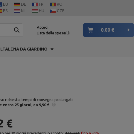
EU
DE
FR
RO
ES
NL
HU
CZE
Accedi
0,00 €
Lista della spesa
0
LTALENA DA GIARDINO
 su richiesta, tempi di consegna prolungati
e
entro 25 giorni
da 9,90 €
2 €
so nei 30 giorni precedenti lo sconto:
144,00 €
fino a -6%