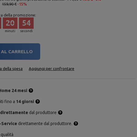
:
159,90 €
-15%
za della promozione:
20
53
minuti
secondi
AL CARRELLO
ta della spesa
Aggiungi per confrontare
Home 24 mesi
ti fino a
14 giorni
 direttamente
dal produttore
-Service
direttamente dal produttore.
 qualità