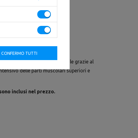
CONFERMO TUTTI
.0 è un attrezzo multifunzionale grazie al
ntensivo delle parti muscolari superiori e
sono inclusi nel prezzo.