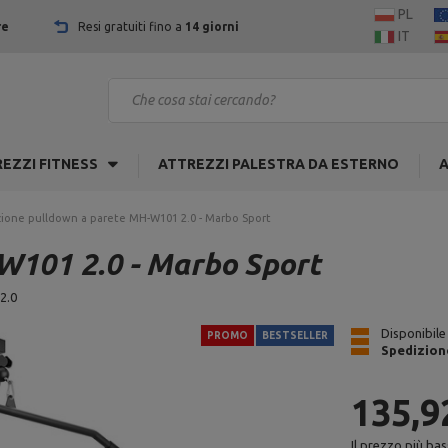
PL
re
Resi gratuiti fino a
14 giorni
IT
EZZI FITNESS
ATTREZZI PALESTRA DA ESTERNO
A
zione pulldown a parete MH-W101 2.0 - Marbo Sport
W101 2.0 - Marbo Sport
2.0
Disponibile
PROMO
BESTSELLER
Spedizion
135,9
Il prezzo più bas