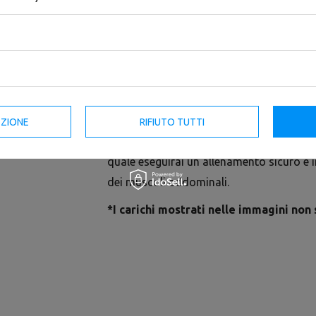
EZIONE
RIFIUTO TUTTI
La stazione pulldown a parete MH-W101 2
quale eseguirai un allenamento sicuro e i
dei muscoli addominali.
*I carichi mostrati nelle immagini non 