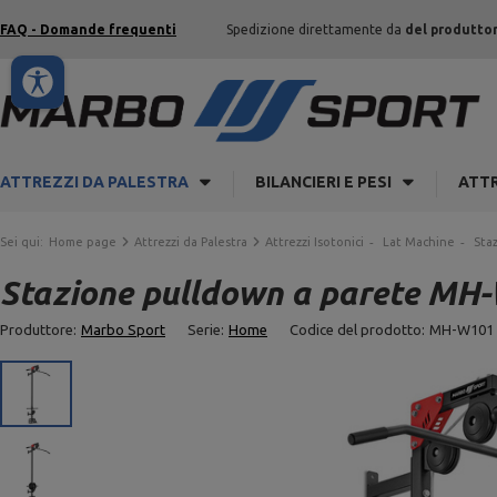
FAQ - Domande frequenti
Spedizione direttamente da
del produtto
ATTREZZI DA PALESTRA
BILANCIERI E PESI
ATTR
Sei qui:
Home page
Attrezzi da Palestra
Attrezzi Isotonici
Lat Machine
Sta
Stazione pulldown a parete MH-
Produttore:
Marbo Sport
Serie:
Home
Codice del prodotto:
MH-W101 