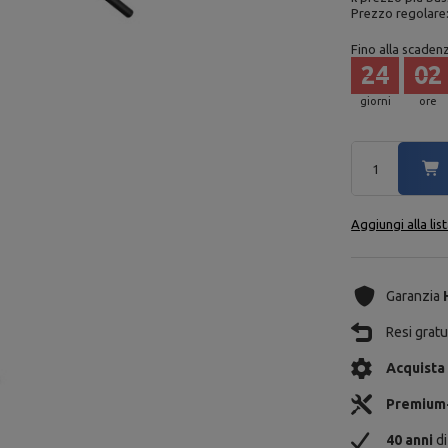
Prezzo regolare
Fino alla scaden
24
02
giorni
ore
Aggiungi alla lis
Garanzia
Resi gratui
Acquista
Premium
40 anni
di