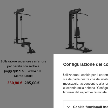
Sollevatore superiore e inferiore
Macchina per lat pulldown e low
Configurazione dei c
per parete con sedile e
row MS-W101 2.0 - Marbo Sport
poggiapiedi MS-W104 2.0 -
Utilizziamo i cookie per il corret
Marbo Sport
sia da parte nostra che dei nostr
250,80 €
285,00 €
476,96 €
542,00 €
messaggio, acconsentite alla lo
cliccando sulla scheda "Configu
browser dal rispettivo terminale.
Cookie funzionali (ne