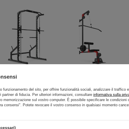
Smith Machine con cuscinetti
Stazione pulldown a parete con
onsensi
lineari MS-U117 2.0 - Marbo
seduta MH-W102 2.0 - Marbo
Sport
Sport
to funzionamento del sito, per offrire funzionalità sociali, analizzare il traffico 
i partner di fiducia. Per ulteriori informazioni, consultare
informativa sulla priv
748,00 €
850,00 €
169,92 €
199,90 €
ro memorizzazione sul vostro computer. È possibile specificare le condizion
ra consensi". Potete revocare il vostro consenso in qualsiasi momento cancel
cessari)