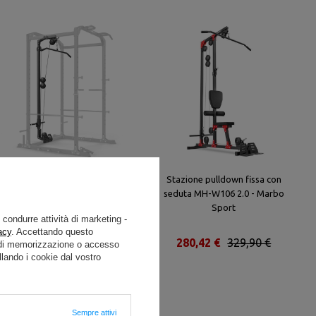
Accessorio Lat Machine MS-
Stazione pulldown fissa con
W107 2.0 - Marbo Sport
seduta MH-W106 2.0 - Marbo
Sport
e condurre attività di marketing -
acy
. Accettando questo
143,44 €
163,00 €
280,42 €
329,90 €
i di memorizzazione o accesso
lando i cookie dal vostro
Sempre attivi