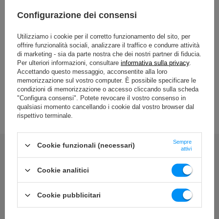
Lunghezza
12 cm
Configurazione dei consensi
La spaziatura dei pioli
27 cm
Utilizziamo i cookie per il corretto funzionamento del sito, per
Diametro del gradino
25 mm
offrire funzionalità sociali, analizzare il traffico e condurre attività
di marketing - sia da parte nostra che dei nostri partner di fiducia.
Larghezza del piolo
68 cm
Per ulteriori informazioni, consultare
informativa sulla privacy
.
Accettando questo messaggio, acconsentite alla loro
Peso
16 kg
memorizzazione sul vostro computer. È possibile specificare le
condizioni di memorizzazione o accesso cliccando sulla scheda
Carico massimo
150 kg
VEDI TUTTI I PARAMETRI
"Configura consensi". Potete revocare il vostro consenso in
qualsiasi momento cancellando i cookie dal vostro browser dal
Fori di fissaggio
12 szt.
rispettivo terminale.
finire
verniciatura a polvere
Sempre
Cookie funzionali (necessari)
attivi
Informazioni aggiuntive
I tasselli non sono inclusi nel kit
Scrivi la tua recensione
Cookie analitici
Tua valutazione:
Ente responsabile di questo prodotto nell'UE
5/5
Cookie pubblicitari
Indirizzo:
Boczna 41
Codice postale:
27-
200