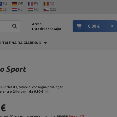
EU
DE
FR
RO
ES
NL
HU
CZE
Accedi
0,00 €
Lista della spesa
0
LTALENA DA GIARDINO
o Sport
 su richiesta, tempi di consegna prolungati
e
entro 24 giorni
da 9,90 €
 €
so nei 30 giorni precedenti lo sconto:
58,00 €
fino a -5%