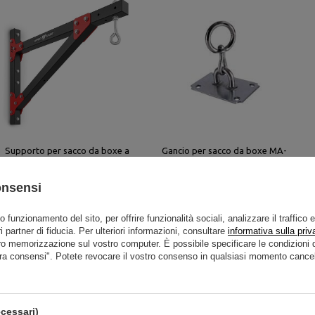
Supporto per sacco da boxe a
Gancio per sacco da boxe MA-
muro MH-D205 - Marbo Sport
B001 - Marbo Sport
46,67 €
54,90 €
16,91 €
19,89 €
onsensi
to funzionamento del sito, per offrire funzionalità sociali, analizzare il traffico 
i partner di fiducia. Per ulteriori informazioni, consultare
informativa sulla priv
ro memorizzazione sul vostro computer. È possibile specificare le condizion
ra consensi". Potete revocare il vostro consenso in qualsiasi momento cancel
cessari)