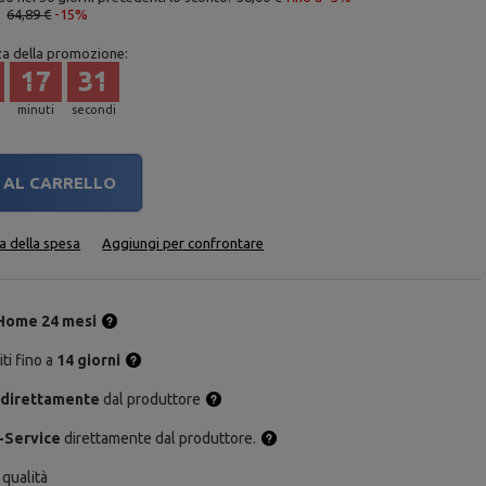
:
64,89 €
-15%
za della promozione:
17
31
minuti
secondi
AL CARRELLO
ta della spesa
Aggiungi per confrontare
Home 24 mesi
ti fino a
14 giorni
 direttamente
dal produttore
-Service
direttamente dal produttore.
 qualità