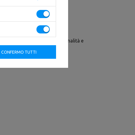
02 significa versatilità, funzionalità e
CONFERMO TUTTI
è incluso nel set.