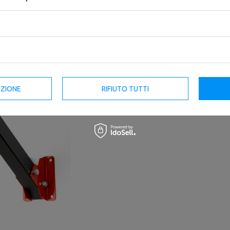
Il Gacio a parete per sacco da boxe MA-B0
stabilità in un attrezzo!
EZIONE
RIFIUTO TUTTI
*Il sacco da boxe mostrata in foto non 