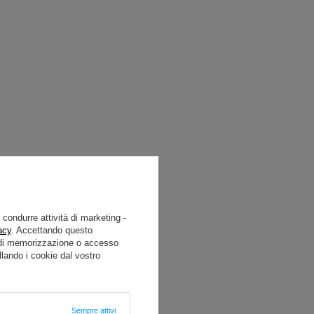
e condurre attività di marketing -
acy
. Accettando questo
i di memorizzazione o accesso
lando i cookie dal vostro
Sempre attivi