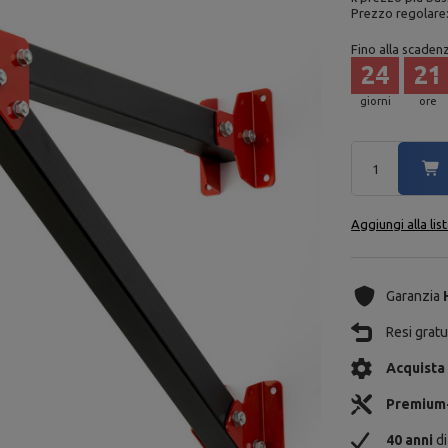
Prezzo regolare
Fino alla scaden
24
21
giorni
ore
Aggiungi alla lis
Garanzia
Resi gratui
Acquista
Premium
40 anni
di