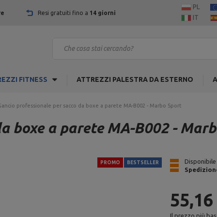
PL
re
Resi gratuiti fino a
14 giorni
IT
EZZI FITNESS
ATTREZZI PALESTRA DA ESTERNO
A
Gancio professionale per sacco da boxe a parete MA-B002 - Marbo Sport
da boxe a parete MA-B002 - Marb
Disponibile
PROMO
BESTSELLER
Spedizion
55,16
Il prezzo più bas