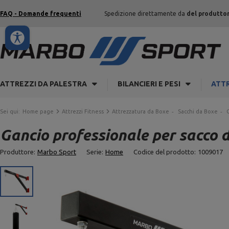
FAQ - Domande frequenti
Spedizione direttamente da
del produtto
ATTREZZI DA PALESTRA
BILANCIERI E PESI
ATTR
Sei qui:
Home page
Attrezzi Fitness
Attrezzatura da Boxe
Sacchi da Boxe
Gancio professionale per sacco 
Produttore:
Marbo Sport
Serie:
Home
Codice del prodotto:
1009017