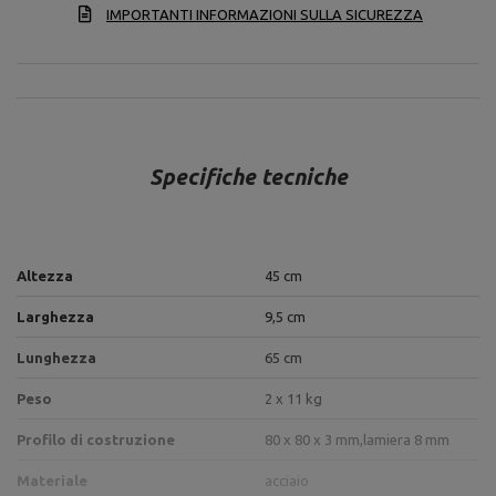
IMPORTANTI INFORMAZIONI SULLA SICUREZZA
Specifiche tecniche
Altezza
45 cm
Larghezza
9,5 cm
Lunghezza
65 cm
Peso
2 x 11 kg
Profilo di costruzione
80 x 80 x 3 mm,
lamiera 8 mm
Materiale
acciaio