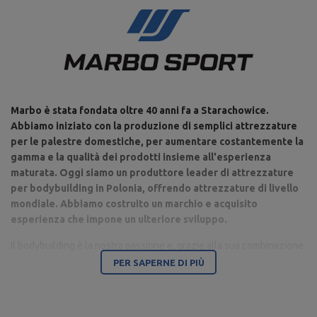
Marbo è stata fondata oltre 40 anni fa a Starachowice.
Abbiamo iniziato con la produzione di semplici attrezzature
per le palestre domestiche, per aumentare costantemente la
gamma e la qualità dei prodotti insieme all'esperienza
maturata. Oggi siamo un produttore leader di attrezzature
per bodybuilding in Polonia, offrendo attrezzature di livello
mondiale. Abbiamo costruito un marchio e acquisito
esperienza che impone un ulteriore sviluppo.
Il bodybuilding è la nostra passione e, grazie alla sua combinazione
con un moderno parco macchine, siamo in grado di fornire
PER SAPERNE DI PIÙ
attrezzature di altissima qualità, realizzate con attenzione ai
dettagli e soprattutto avendo a cuore il tuo comfort e sicurezza.