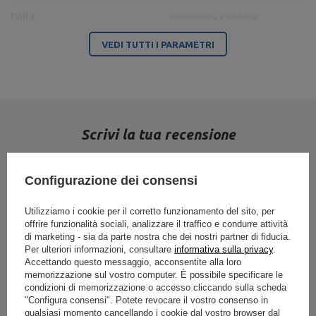
finire
verniciatura a polvere
VEDI TUTTI I PARAMETRI
Ente responsabile di questo prodotto nell'UE
Indirizzo:
Boczna 41
Codice postale:
27-
200
MARBO Ulikowski
Produttore
Città:
Starachowice
Scrivi la tua recensione
Spółka Komandytowa
Paese:
Poland
Indirizzo e-mail:
serwis@marbosport.eu
Tua valutazione:
5/5
Configurazione dei consensi
Utilizziamo i cookie per il corretto funzionamento del sito, per
offrire funzionalità sociali, analizzare il traffico e condurre attività
Contenuto della tua recensione
di marketing - sia da parte nostra che dei nostri partner di fiducia.
Per ulteriori informazioni, consultare
informativa sulla privacy
.
Accettando questo messaggio, acconsentite alla loro
memorizzazione sul vostro computer. È possibile specificare le
condizioni di memorizzazione o accesso cliccando sulla scheda
"Configura consensi". Potete revocare il vostro consenso in
Aggiungi la tua foto del prodotto:
qualsiasi momento cancellando i cookie dal vostro browser dal