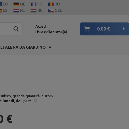
EU
DE
FR
RO
ES
NL
HU
CZE
Accedi
0,00 €
Lista della spesa
0
LTALENA DA GIARDINO
 subito, grande quantità in stock
e
lunedì
da 9,90 €
0 €