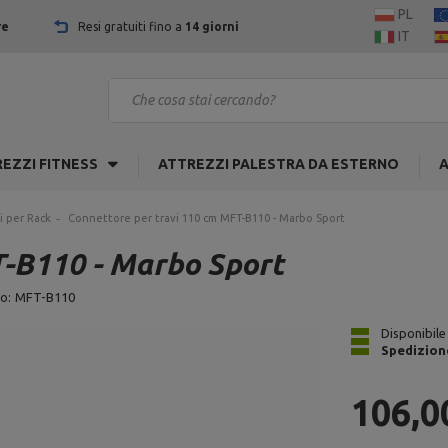
PL
re
Resi gratuiti fino a
14 giorni
IT
EZZI FITNESS
ATTREZZI PALESTRA DA ESTERNO
A
i per Rack
Connettore per travi 110 cm MFT-B110 - Marbo Sport
T-B110 - Marbo Sport
o:
MFT-B110
Disponibile
Spedizion
106,0