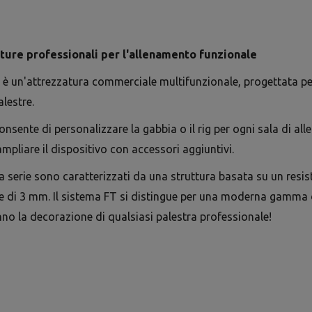
ature professionali per l'allenamento funzionale
 è un'attrezzatura commerciale multifunzionale, progettata pe
alestre.
onsente di personalizzare la gabbia o il rig per ogni sala di al
mpliare il dispositivo con accessori aggiuntivi.
sta serie sono caratterizzati da una struttura basata su un res
e di 3 mm. Il sistema FT si distingue per una moderna gamma di 
nno la decorazione di qualsiasi palestra professionale!