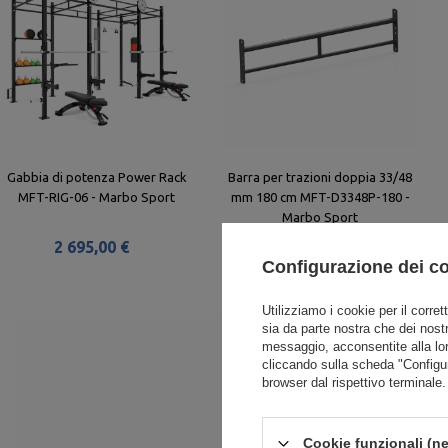
Gabbia di potenza Power Rack
Barra per trazioni doppia 33/48
MFT-RIG-06 - Marbo Sport
mm 180 cm MFT-D3348P-180 -
Marbo Sport
2 695,00 €
141,00 €
Configurazione dei c
Utilizziamo i cookie per il corret
sia da parte nostra che dei nostr
messaggio, acconsentite alla lo
cliccando sulla scheda "Configu
browser dal rispettivo terminale.
Cookie funzionali (ne