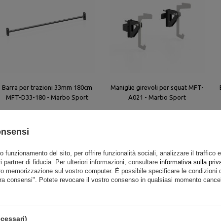
Barra per trazioni 33mm 180cm
Maniglie girevoli per squat MFT-
MFT-D33-180 - Marbo Sport
A021 - Marbo Sport
65,00 €
259,00 €
onsensi
to funzionamento del sito, per offrire funzionalità sociali, analizzare il traffico 
i partner di fiducia. Per ulteriori informazioni, consultare
informativa sulla priv
ro memorizzazione sul vostro computer. È possibile specificare le condizion
ra consensi". Potete revocare il vostro consenso in qualsiasi momento cancel
cessari)