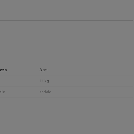
zza
8 cm
11 kg
ale
acciaio