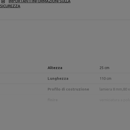
IMPORTANTI INFORMAZIONI SULLA
SICUREZZA
Altezza
25 cm
Lunghezza
110 cm
Profilo di costruzione
lamiera 8 mm,
80 
finire
verniciatura a pol