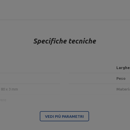
Specifiche tecniche
Larghe
Peso
x 80 x 3 mm
Materi
vere
VEDI PIÙ PARAMETRI
Ente responsabile di questo prodotto nell'UE