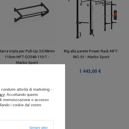
Barra tripla per Pull-Up 33/48mm
Rig alla parete Power Rack MFT-
110cm MFT-D3348-110-T -
RIG-01 - Marbo Sport
Marbo Sport
157,00 €
1 443,00 €
e condurre attività di marketing -
acy
. Accettando questo
i di memorizzazione o accesso
lando i cookie dal vostro
Sempre attivi