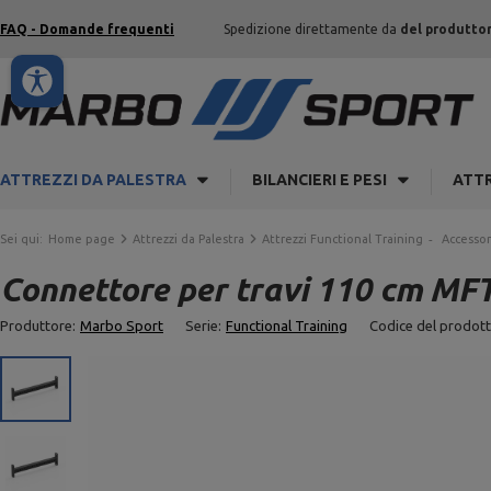
FAQ - Domande frequenti
Spedizione direttamente da
del produtto
ATTREZZI DA PALESTRA
BILANCIERI E PESI
ATTR
Sei qui:
Home page
Attrezzi da Palestra
Attrezzi Functional Training
Accessor
Connettore per travi 110 cm MF
Produttore:
Marbo Sport
Serie:
Functional Training
Codice del prodott