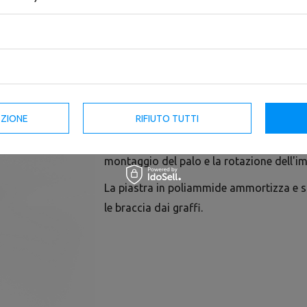
MFT-A002 è un set di bracci di assicuraz
montanti delle gabbie e dei rig del siste
I bracci di assicurazione consentono di s
sicuro e di attutirne la caduta durante l'
EZIONE
RIFIUTO TUTTI
Il sistema di fissaggio consente di ripos
principale. Il montaggio dei bracci preved
montaggio del palo e la rotazione dell'i
La piastra in poliammide ammortizza e sm
le braccia dai graffi.