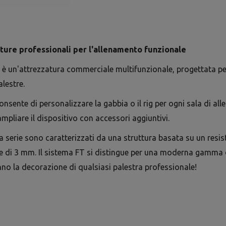
ature professionali per l'allenamento funzionale
 è un'attrezzatura commerciale multifunzionale, progettata pe
alestre.
onsente di personalizzare la gabbia o il rig per ogni sala di al
mpliare il dispositivo con accessori aggiuntivi.
sta serie sono caratterizzati da una struttura basata su un res
e di 3 mm. Il sistema FT si distingue per una moderna gamma di 
nno la decorazione di qualsiasi palestra professionale!