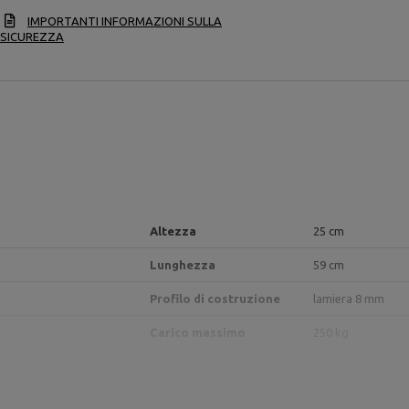
IMPORTANTI INFORMAZIONI SULLA
SICUREZZA
Altezza
25 cm
Lunghezza
59 cm
Profilo di costruzione
lamiera 8 mm
Carico massimo
250 kg