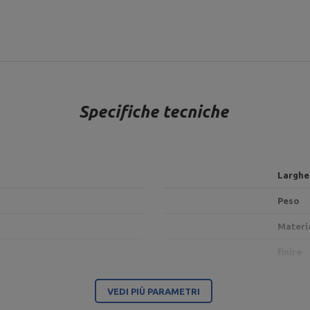
Specifiche tecniche
Larghe
Peso
Materi
finire
VEDI PIÙ PARAMETRI
Ente responsabile di questo prodotto nell'UE