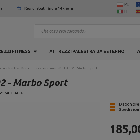
PL
re
Resi gratuiti fino a
14 giorni
IT
EZZI FITNESS
ATTREZZI PALESTRA DA ESTERNO
A
i per Rack
Bracci di assicurazione MFT-A002 - Marbo Sport
2 - Marbo Sport
o:
MFT-A002
Disponibile
Spedizion
185,0