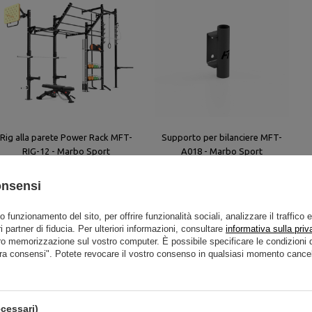
Rig alla parete Power Rack MFT-
Supporto per bilanciere MFT-
RIG-12 - Marbo Sport
A018 - Marbo Sport
onsensi
2 359,00 €
58,00 €
to funzionamento del sito, per offrire funzionalità sociali, analizzare il traffico 
i partner di fiducia. Per ulteriori informazioni, consultare
informativa sulla priv
ro memorizzazione sul vostro computer. È possibile specificare le condizion
ra consensi". Potete revocare il vostro consenso in qualsiasi momento cancel
cessari)