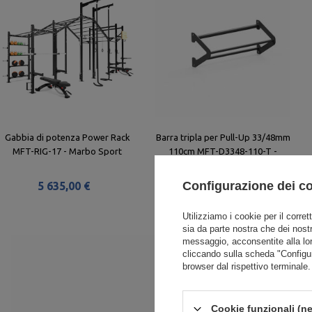
Gabbia di potenza Power Rack
Barra tripla per Pull-Up 33/48mm
MFT-RIG-17 - Marbo Sport
110cm MFT-D3348-110-T -
Marbo Sport
Configurazione dei c
5 635,00 €
157,00 €
Utilizziamo i cookie per il corret
sia da parte nostra che dei nostr
messaggio, acconsentite alla lo
cliccando sulla scheda "Configu
browser dal rispettivo terminale.
Cookie funzionali (ne