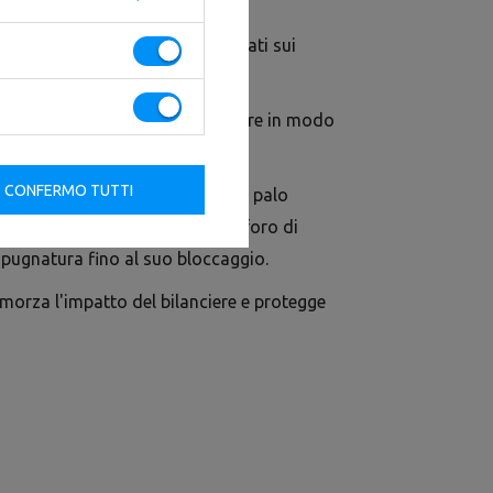
ione progettati per essere montati sui
ma di allenamento funzionale FT.
ollevare e appoggiare il bilanciere in modo
allenamento.
CONFERMO TUTTI
izionare rapidamente i bracci sul palo
e l'inserimento di un perno nel foro di
mpugnatura fino al suo bloccaggio.
orza l'impatto del bilanciere e protegge