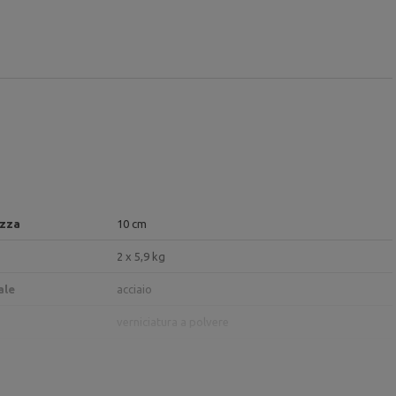
zza
10 cm
2 x 5,9 kg
ale
acciaio
verniciatura a polvere