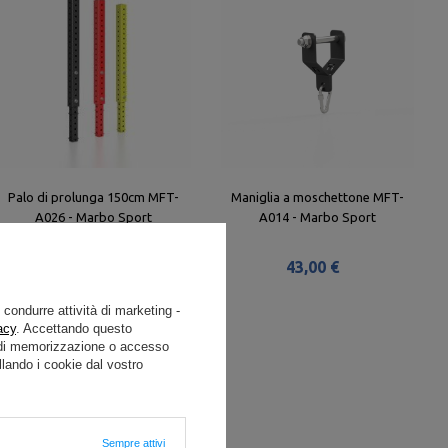
Palo di prolunga 150cm MFT-
Maniglia a moschettone MFT-
A026 - Marbo Sport
A014 - Marbo Sport
220,00 €
43,00 €
e condurre attività di marketing -
acy
. Accettando questo
i di memorizzazione o accesso
lando i cookie dal vostro
Sempre attivi