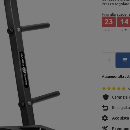
Prezzo regolare
Fino alla scaden
23
14
giorni
ore
Aggiungi alla lis
5
Garanzia
Resi gratui
Acquista
Premium