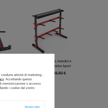
arre MH-S206
Rastrelliera per pesi, manubri e
port
barre MH-S209 - Marbo Sport
4,00 €
118,92 €
139,90 €
e condurre attività di marketing -
acy
. Accettando questo
i di memorizzazione o accesso
lando i cookie dal vostro
Sempre attivi