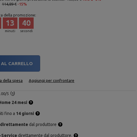
:
114,89 €
-15%
za della promozione:
13
39
minuti
secondi
AL CARRELLO
ta della spesa
Aggiungi per confrontare
.00/5
1
Home 24 mesi
ti fino a
14 giorni
 direttamente
dal produttore
-Service
direttamente dal produttore.