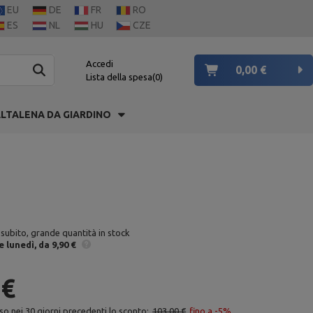
EU
DE
FR
RO
ES
NL
HU
CZE
Accedi
0,00 €
Lista della spesa
0
LTALENA DA GIARDINO
 subito, grande quantità in stock
e
lunedì
da 9,90 €
 €
so nei 30 giorni precedenti lo sconto:
103,00 €
fino a -5%