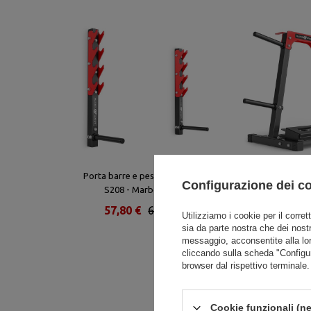
Porta barre e pesi a muro MH-
Supporto per pes
Configurazione dei c
S208 - Marbo Sport
barre MH-S207 - 
57,80 €
68,00 €
80,75 €
9
Utilizziamo i cookie per il corret
sia da parte nostra che dei nostr
messaggio, acconsentite alla lo
cliccando sulla scheda "Configu
browser dal rispettivo terminale.
Cookie funzionali (ne