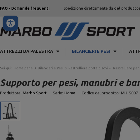
FAQ - Domande frequenti
Spedizione direttamente da
del produtto
ATTREZZI DA PALESTRA
BILANCIERI E PESI
ATTR
Sei qui:
Home page
Bilancieri e Pesi
Rastrelliere porta dischi
Rastrelliere per
Supporto per pesi, manubri e ba
Produttore:
Marbo Sport
Serie:
Home
Codice del prodotto:
MH-S007