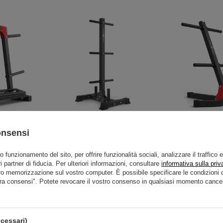
i, manubri e
Cavalletto MS-S103 2.0 - Marbo
Supporto pesi e b
onsensi
Marbo Sport
Sport
- Marbo S
5,00 €
95,04 €
108,00 €
45,90 €
5
to funzionamento del sito, per offrire funzionalità sociali, analizzare il traffico 
i partner di fiducia. Per ulteriori informazioni, consultare
informativa sulla priv
ro memorizzazione sul vostro computer. È possibile specificare le condizion
ra consensi". Potete revocare il vostro consenso in qualsiasi momento cancel
cessari)