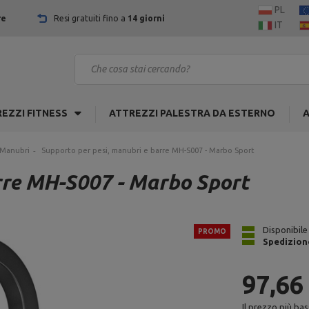
PL
re
Resi gratuiti fino a
14 giorni
IT
EZZI FITNESS
ATTREZZI PALESTRA DA ESTERNO
A
 Manubri
Supporto per pesi, manubri e barre MH-S007 - Marbo Sport
rre MH-S007 - Marbo Sport
Disponibile
PROMO
Spedizion
97,66
Il prezzo più bas