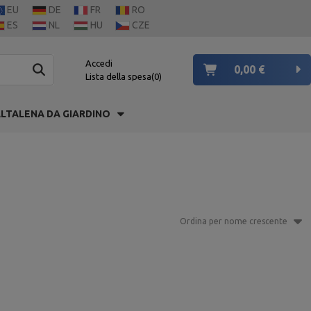
EU
DE
FR
RO
ES
NL
HU
CZE
Accedi
0,00 €
Lista della spesa
0
LTALENA DA GIARDINO
Ordina per nome crescente