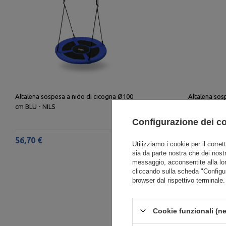
Altalena sospesa a nido di cicogna Ø100
Altalena sos
cm BLU - NILS
cm GREEN - 
Configurazione dei c
56,70 €
56,70 €
Utilizziamo i cookie per il corret
sia da parte nostra che dei nostr
messaggio, acconsentite alla lo
cliccando sulla scheda "Configu
browser dal rispettivo terminale.
Cookie funzionali (ne