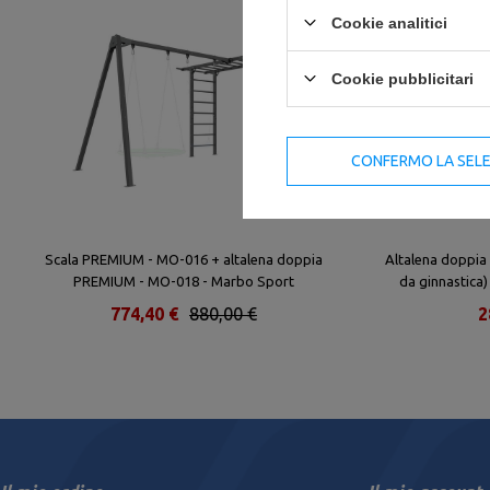
Cookie analitici
Cookie pubblicitari
CONFERMO LA SEL
Scala PREMIUM - MO-016 + altalena doppia
Altalena doppia s
PREMIUM - MO-018 - Marbo Sport
da ginnastic
774,40 €
880,00 €
2