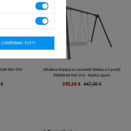
CONFERMO TUTTI
EMIUM MO-016 -
Altalena doppia su cuscinetti (telaio a 2 posti)
PREMIUM MO-013 - Marbo Sport
 €
393,36 €
447,00 €