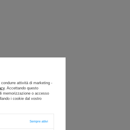
e condurre attività di marketing -
acy
. Accettando questo
i di memorizzazione o accesso
lando i cookie dal vostro
Sempre attivi