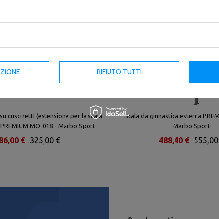
EZIONE
RIFIUTO TUTTI
u cuscinetti (estensione per la scala
Scala da ginnastica esterna PR
a) PREMIUM MO-018 - Marbo Sport
Marbo Sport
86,00 €
325,00 €
488,40 €
555,00