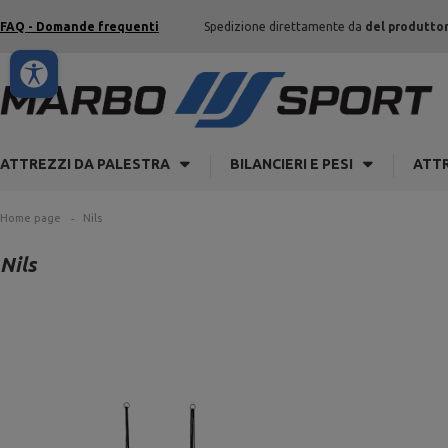
FAQ - Domande frequenti
Spedizione direttamente da
del produtto
ATTREZZI DA PALESTRA
BILANCIERI E PESI
ATTR
Home page
Nils
Nils