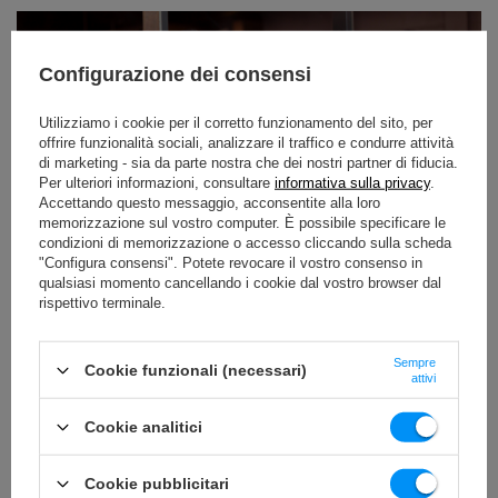
Configurazione dei consensi
Utilizziamo i cookie per il corretto funzionamento del sito, per
offrire funzionalità sociali, analizzare il traffico e condurre attività
di marketing - sia da parte nostra che dei nostri partner di fiducia.
Per ulteriori informazioni, consultare
informativa sulla privacy
.
Accettando questo messaggio, acconsentite alla loro
memorizzazione sul vostro computer. È possibile specificare le
Panca Piana con Bilanciere: Guida Completa alla Tecnica e
condizioni di memorizzazione o accesso cliccando sulla scheda
Programmazione
"Configura consensi". Potete revocare il vostro consenso in
qualsiasi momento cancellando i cookie dal vostro browser dal
rispettivo terminale.
La panca piana con bilanciere non è un semplice esercizio: è la
roccaforte per costruire una forza e una massa muscolare superiori!
Troppo spesso si sottovaluta la sua tecnica, ma padroneggiarla,
insieme a una programmazione intelligente, è la tua arma segreta per
Sempre
Cookie funzionali (necessari)
attivi
risultati esplosivi e duraturi, al riparo da infortuni.
CZYTAJ WIĘCEJ
Cookie analitici
Cookie pubblicitari