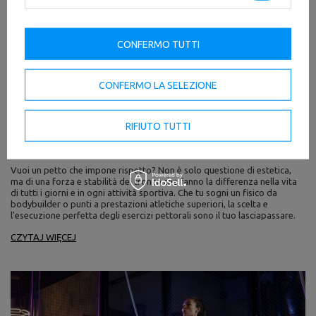
CONFERMO TUTTI
CONFERMO LA SELEZIONE
Esercizi Pettorali: Guida Definitiva per un Petto Forte e
RIFIUTO TUTTI
Scolpito
Vuoi un petto che impone rispetto? Non è solo questione di estetica,
ma di una forza e stabilità del tronco che fanno la differenza nella vita
di tutti i giorni e in ogni attività sportiva. Che tu sogni un fisico da
bodybuilder o punti a prestazioni atletiche superiori, la scelta e
l'esecuzione perfetta degli esercizi pettorali sono il tuo lasciapassare.
CZYTAJ WIĘCEJ