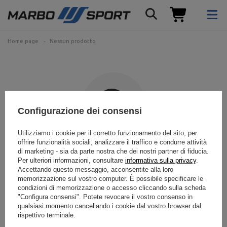
Home page
Nessun prodotto
Configurazione dei consensi
Utilizziamo i cookie per il corretto funzionamento del sito, per
offrire funzionalità sociali, analizzare il traffico e condurre attività
Il prodotto cercato non è
di marketing - sia da parte nostra che dei nostri partner di fiducia.
Per ulteriori informazioni, consultare
informativa sulla privacy
.
stato trovato.
Accettando questo messaggio, acconsentite alla loro
memorizzazione sul vostro computer. È possibile specificare le
condizioni di memorizzazione o accesso cliccando sulla scheda
Prova a specificare parametri più precisi. Utilizza
del motore di ricerca
"Configura consensi". Potete revocare il vostro consenso in
avanzato
.
qualsiasi momento cancellando i cookie dal vostro browser dal
rispettivo terminale.