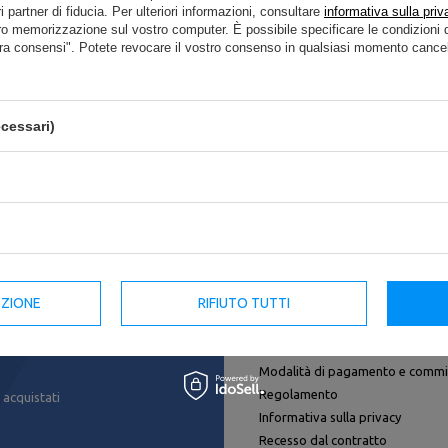
i partner di fiducia. Per ulteriori informazioni, consultare
informativa sulla priv
a a specificare parametri più precisi. Utilizza
del motore di ricerca avanz
ro memorizzazione sul vostro computer. È possibile specificare le condizion
ra consensi". Potete revocare il vostro consenso in qualsiasi momento cancel
cando un prodotto che non abbiamo nell'
cessari)
 nel nostro negozio, puoi utilizzare un apposito modulo e inviarci una des
EZIONE
RIFIUTO TUTTI
Regolamenti
Spedizione
Modalità di pagamento e commi
Regolamento
 acquistati
Informativa sulla privacy
Recesso dal contratto