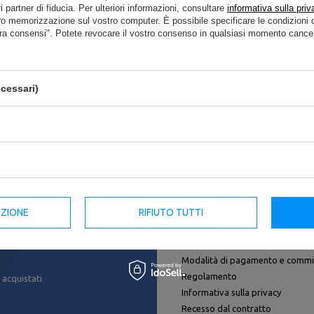
i partner di fiducia. Per ulteriori informazioni, consultare
informativa sulla priv
a a specificare parametri più precisi. Utilizza
del motore di ricerca avanz
ro memorizzazione sul vostro computer. È possibile specificare le condizion
ra consensi". Potete revocare il vostro consenso in qualsiasi momento cancel
cando un prodotto che non abbiamo nell'
cessari)
 nel nostro negozio, puoi utilizzare un apposito modulo e inviarci una des
EZIONE
RIFIUTO TUTTI
Regolamenti
Spedizione
Modalità di pagamento e commi
Regolamento
 acquistati
Informativa sulla privacy
Recesso dal contratto