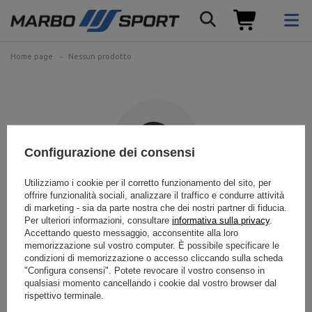
Home page
Nessun prodotto
Configurazione dei consensi
Utilizziamo i cookie per il corretto funzionamento del sito, per
offrire funzionalità sociali, analizzare il traffico e condurre attività
Il prodotto cercato non è
di marketing - sia da parte nostra che dei nostri partner di fiducia.
Per ulteriori informazioni, consultare
informativa sulla privacy
.
stato trovato.
Accettando questo messaggio, acconsentite alla loro
memorizzazione sul vostro computer. È possibile specificare le
condizioni di memorizzazione o accesso cliccando sulla scheda
Prova a specificare parametri più precisi. Utilizza
del motore di ricerca
"Configura consensi". Potete revocare il vostro consenso in
avanzato
.
qualsiasi momento cancellando i cookie dal vostro browser dal
rispettivo terminale.